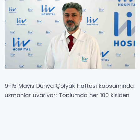
9-15 Mayıs Dünya Çölyak Haftası kapsamında
uzmanlar uyarıyor: Toplumda her 100 kişiden
1’ini etkileyen çölyak hastalığı çoğu zaman
sessiz ilerliyor, tanı gecikebiliyor.
Liv Hospital Ulus Gastroenteroloji Uzmanı Prof.