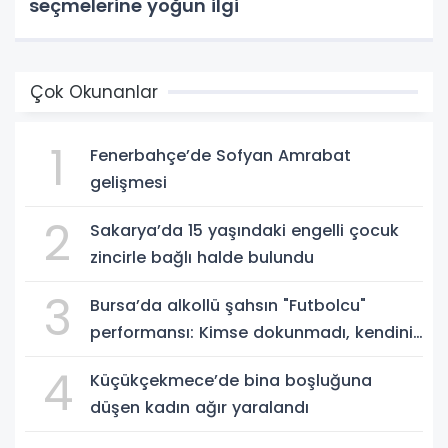
seçmelerine yoğun ilgi
Çok Okunanlar
1
Fenerbahçe’de Sofyan Amrabat
gelişmesi
2
Sakarya’da 15 yaşındaki engelli çocuk
zincirle bağlı halde bulundu
3
Bursa’da alkollü şahsın "Futbolcu"
performansı: Kimse dokunmadı, kendini
yere bıraktı
4
Küçükçekmece’de bina boşluğuna
düşen kadın ağır yaralandı