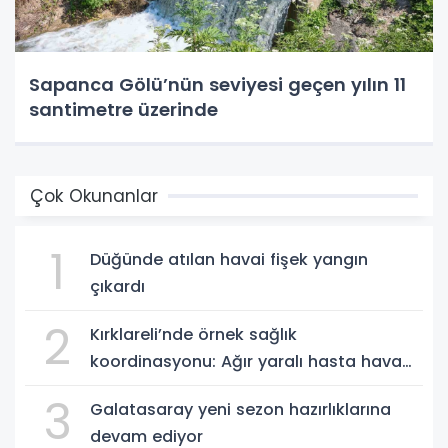
Sapanca Gölü’nün seviyesi geçen yılın 11
santimetre üzerinde
Çok Okunanlar
1
Düğünde atılan havai fişek yangın
çıkardı
2
Kırklareli’nde örnek sağlık
koordinasyonu: Ağır yaralı hasta hava
ambulansıyla Ankara’ya sevk edildi
3
Galatasaray yeni sezon hazırlıklarına
devam ediyor