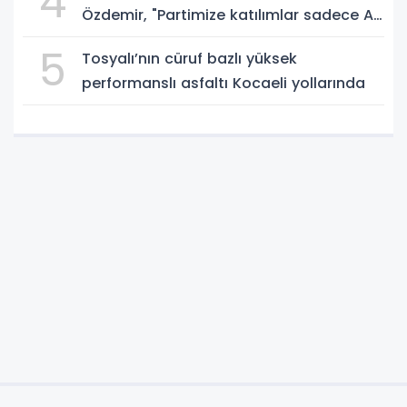
4
Özdemir, "Partimize katılımlar sadece AK
Parti’nin değil, Türkiye’nin büyümesidir"
5
Tosyalı’nın cüruf bazlı yüksek
performanslı asfaltı Kocaeli yollarında