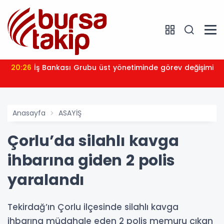
20:26
İş Bankası Grubu üst yönetiminde görev değişimi
Anasayfa
ASAYİŞ
Çorlu’da silahlı kavga
ihbarına giden 2 polis
yaralandı
Tekirdağ’ın Çorlu ilçesinde silahlı kavga
ihbarına müdahale eden 2 polis memuru çıkan