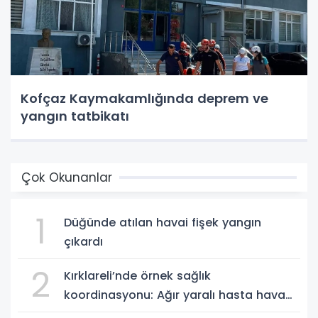
Kofçaz Kaymakamlığında deprem ve
yangın tatbikatı
Çok Okunanlar
1
Düğünde atılan havai fişek yangın
çıkardı
2
Kırklareli’nde örnek sağlık
koordinasyonu: Ağır yaralı hasta hava
ambulansıyla Ankara’ya sevk edildi