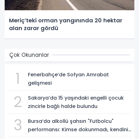
Meriç’teki orman yangınında 20 hektar
alan zarar gördü
Çok Okunanlar
1
Fenerbahçe’de Sofyan Amrabat
gelişmesi
2
Sakarya’da 15 yaşındaki engelli çocuk
zincirle bağlı halde bulundu
3
Bursa’da alkollü şahsın "Futbolcu"
performansı: Kimse dokunmadı, kendini
yere bıraktı