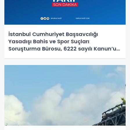
İstanbul Cumhuriyet Başsavcılığı
Yasadışı Bahis ve Spor Suçları
Soruşturma Bürosu, 6222 sayılı Kanun’un
14-15. maddelerine muhalefet,
uyuşturucu madde bulundurma ve
kullanma, örgütlü karaborsa bilet
dolandırıcılığı ve halkı y