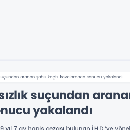
lık suçundan aranan şahıs kaçtı, kovalamaca sonucu yakalandı
rsızlık suçundan arana
nucu yakalandı
19 yıl 7 ay hapis cezası bulunan İ.H.D.’ye yöne