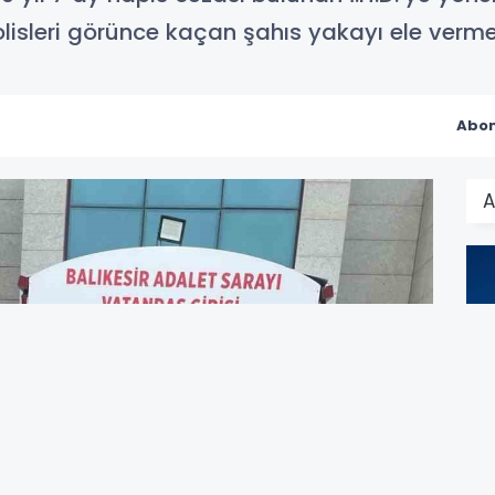
lisleri görünce kaçan şahıs yakayı ele verm
Abon
A