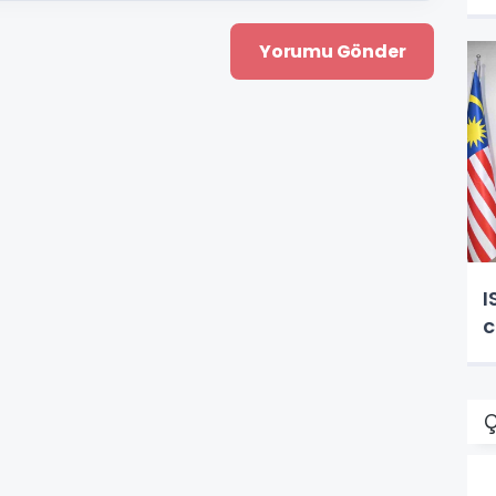
I
c
Ç