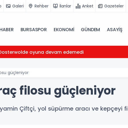
o
Galeri
Rehber
İlanlar
Anket
Gazeteler
HABER
BURSASPOR
EKONOMİ
GÜNDEM
ASAYİŞ
Oosterwolde oyuna devam edemedi
losu güçleniyor
aç filosu güçleniyor
amin Çiftçi, yol süpürme aracı ve kepçeyi fi