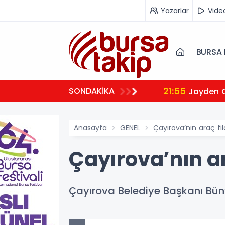
Yazarlar
Vide
BURSA 
21:55
SONDAKİKA
Jayden 
Anasayfa
GENEL
Çayırova’nın araç fi
Çayırova’nın ar
Çayırova Belediye Başkanı Büny