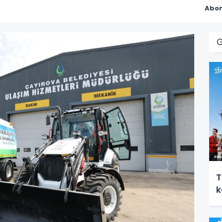
Abon
G
T
k