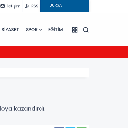
İletişim
RSS
SİYASET
SPOR
EĞİTİM
21:54
UEFA Ş
loya kazandırdı.