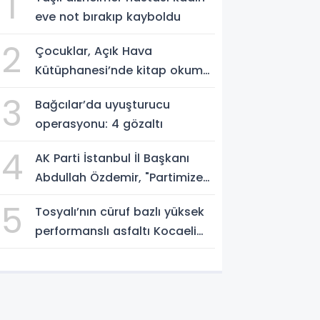
1
eve not bırakıp kayboldu
2
Çocuklar, Açık Hava
Kütüphanesi’nde kitap okuma
alışkanlığı kazanıyorlar
3
Bağcılar’da uyuşturucu
operasyonu: 4 gözaltı
4
AK Parti İstanbul İl Başkanı
Abdullah Özdemir, "Partimize
katılımlar sadece AK Parti’nin
5
Tosyalı’nın cüruf bazlı yüksek
değil, Türkiye’nin büyümesidir"
performanslı asfaltı Kocaeli
yollarında