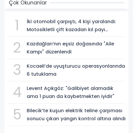
Çok Okunanlar
1
İki otomobil çarpıştı, 4 kişi yaralandı:
Motosikletli çift kazadan kıl payı
kurtuldu
2
Kazdağları’nın eşsiz doğasında "Aile
Kampı" düzenlendi
3
Kocaeli’de uyuşturucu operasyonlarında
6 tutuklama
4
Levent Açıkgöz: "Galibiyet alamadık
ama 1 puan da kaybetmekten iyidir"
5
Bilecik’te kuşun elektrik teline çarpması
sonucu çıkan yangın kontrol altına alındı