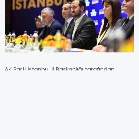
AK Parti İstanbul İl Başkanlığı tarafından
düzenlenen teşkilat gündemli İlçe Danışma
Meclisleri, İstanbul’un dört bir yanında büyük
bir coşku ve katılımla gerçekleştirilmeye
devam ediyor.
Ümraniye’de başlayan ve bugüne kadar
sırasıyla Üsküdar, Eyüpsultan, Kartal, Şile,
Sancaktepe, Esenler, Esenyurt, Çatalca, Silivri,