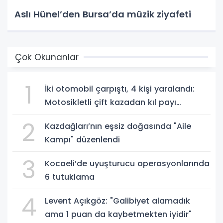
Aslı Hünel’den Bursa’da müzik ziyafeti
Çok Okunanlar
1
İki otomobil çarpıştı, 4 kişi yaralandı:
Motosikletli çift kazadan kıl payı
kurtuldu
2
Kazdağları’nın eşsiz doğasında "Aile
Kampı" düzenlendi
3
Kocaeli’de uyuşturucu operasyonlarında
6 tutuklama
4
Levent Açıkgöz: "Galibiyet alamadık
ama 1 puan da kaybetmekten iyidir"