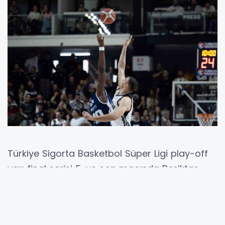
Türkiye Sigorta Basketbol Süper Ligi play-off
yarı final serisi 5. ve son maçında Beşiktaş,
Bahçeşehir Koleji’ni konuk edecek.
Müsabakadan galibiyetle ayrılan taraf finalde
Fenerbahçe Beko’nun rakibi olacak.