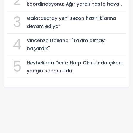
koordinasyonu: Ağır yaralı hasta hava
ambulansıyla Ankara’ya sevk edildi
3
Galatasaray yeni sezon hazırlıklarına
devam ediyor
4
Vincenzo Italiano: "Takım olmayı
başardık"
5
Heybeliada Deniz Harp Okulu’nda çıkan
yangın söndürüldü