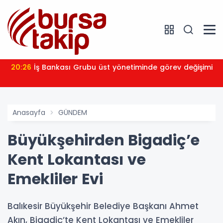
20:26
İş Bankası Grubu üst yönetiminde görev değişimi
Anasayfa
GÜNDEM
Büyükşehirden Bigadiç’e
Kent Lokantası ve
Emekliler Evi
Balıkesir Büyükşehir Belediye Başkanı Ahmet
Akın, Bigadiç’te Kent Lokantası ve Emekliler