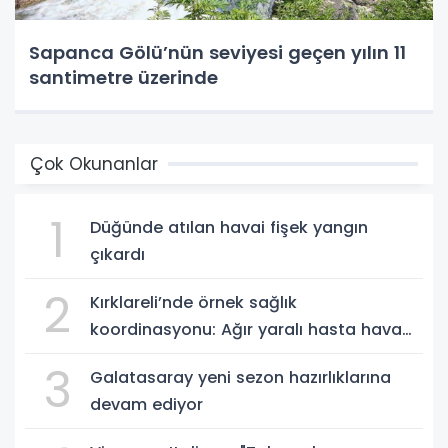
Sapanca Gölü’nün seviyesi geçen yılın 11
santimetre üzerinde
Çok Okunanlar
1
Düğünde atılan havai fişek yangın
çıkardı
2
Kırklareli’nde örnek sağlık
koordinasyonu: Ağır yaralı hasta hava
ambulansıyla Ankara’ya sevk edildi
3
Galatasaray yeni sezon hazırlıklarına
devam ediyor