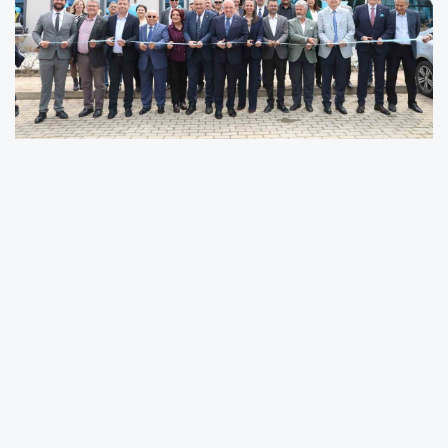
Nilüfer Belediyesi, Ertuğrul Mahallesi’nde aile
sağlığı merkezi ve muhtarlık binasını hizmete
açtı. Nilüfer Belediye Başkanı Şadi Özdemir,
"Mahalle sakinlerimiz hem sağlık hem de
muhtarlık hizmetlerine aynı noktadan, çok
daha rahat ulaşabilecek" dedi.
Bursa Uludağ Üniversitesi Ertuğrul Eğitim Aile
Sağlığı Merkezi ve Ertuğrul Mahallesi Muhtarlığı
açılışı düzenlenen törenle gerçekleştirildi.