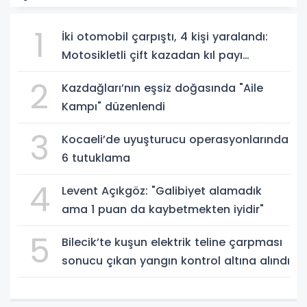
1
İki otomobil çarpıştı, 4 kişi yaralandı:
Motosikletli çift kazadan kıl payı
kurtuldu
2
Kazdağları’nın eşsiz doğasında "Aile
Kampı" düzenlendi
3
Kocaeli’de uyuşturucu operasyonlarında
6 tutuklama
4
Levent Açıkgöz: "Galibiyet alamadık
ama 1 puan da kaybetmekten iyidir"
5
Bilecik’te kuşun elektrik teline çarpması
sonucu çıkan yangın kontrol altına alındı