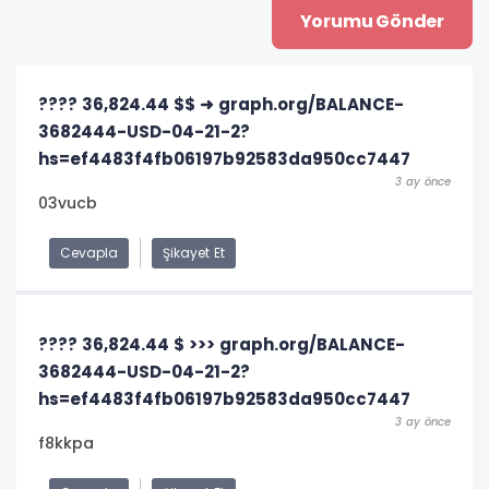
???? 36,824.44 $$ ➜ graph.org/BALANCE-
3682444-USD-04-21-2?
hs=ef4483f4fb06197b92583da950cc7447
3 ay önce
03vucb
Cevapla
Şikayet Et
???? 36,824.44 $ >>> graph.org/BALANCE-
3682444-USD-04-21-2?
hs=ef4483f4fb06197b92583da950cc7447
3 ay önce
f8kkpa