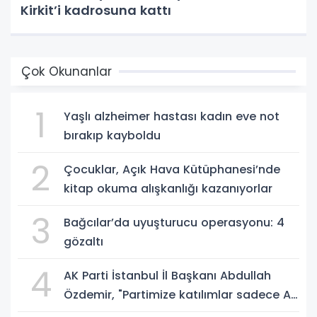
Kirkit’i kadrosuna kattı
Çok Okunanlar
1
Yaşlı alzheimer hastası kadın eve not
bırakıp kayboldu
2
Çocuklar, Açık Hava Kütüphanesi’nde
kitap okuma alışkanlığı kazanıyorlar
3
Bağcılar’da uyuşturucu operasyonu: 4
gözaltı
4
AK Parti İstanbul İl Başkanı Abdullah
Özdemir, "Partimize katılımlar sadece AK
Parti’nin değil, Türkiye’nin büyümesidir"