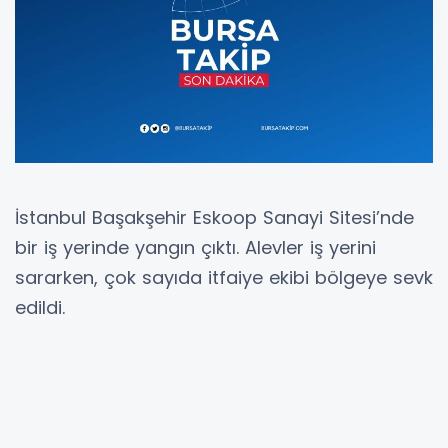
İstanbul Başakşehir Eskoop Sanayi Sitesi’nde
bir iş yerinde yangın çıktı. Alevler iş yerini
sararken, çok sayıda itfaiye ekibi bölgeye sevk
edildi.
Yangın, saat 22.30 sıralarında Başakşehir
Eskoop Sanayi Sitesi’ndeki bir iş yerinde çıktı.
Alevler kısa sürede tüm iş yerini sardı. Yangını
görenlerin ihbarı üzerine polis, sağlık ve çok