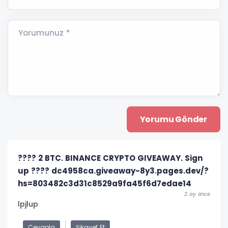
Yorumunuz *
???? 2 BTC. BINANCE CRYPTO GIVEAWAY. Sign
up ???? dc4958ca.giveaway-8y3.pages.dev/?
hs=803482c3d31c8529a9fa45f6d7edae14
2 ay önce
lpjlup
Cevapla
Şikayet Et