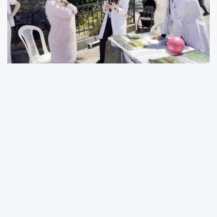
Sağlık Bakanlığı’nca toplumda fiziksel aktivite
farkındalığını artırmak ve bireylerin fonksiyonel
hareket kapasitelerini değerlendirmek
amacıyla hayata geçirilen "Hareket Yaşını
Öğren, Sağlıklı Yaşa" kampanyası
çerçevesinde İstanbul’da stant açıldı.
Sağlık Bakanı Kemal Memişoğlu öncülüğünde
başlatılan ve İstanbul İl Sağlık Müdürlüğü
tarafından yürütülen ‘Hareket Yaşını Öğren,