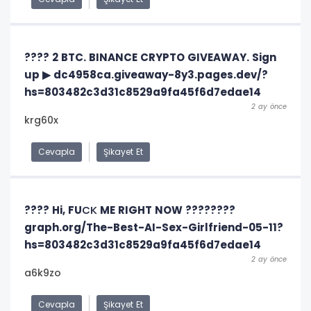
???? 2 BTC. BINANCE CRYPTO GIVEAWAY. Sign
up ▶ dc4958ca.giveaway-8y3.pages.dev/?
hs=803482c3d31c8529a9fa45f6d7edae14
2 ay önce
krg60x
Cevapla
Şikayet Et
???? Hi, FUСК ME RIGHT NOW ????????
graph.org/The-Best-AI-Sex-Girlfriend-05-11?
hs=803482c3d31c8529a9fa45f6d7edae14
2 ay önce
a6k9zo
Cevapla
Şikayet Et