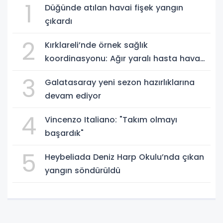
1
Düğünde atılan havai fişek yangın
çıkardı
2
Kırklareli’nde örnek sağlık
koordinasyonu: Ağır yaralı hasta hava
ambulansıyla Ankara’ya sevk edildi
3
Galatasaray yeni sezon hazırlıklarına
devam ediyor
4
Vincenzo Italiano: "Takım olmayı
başardık"
5
Heybeliada Deniz Harp Okulu’nda çıkan
yangın söndürüldü