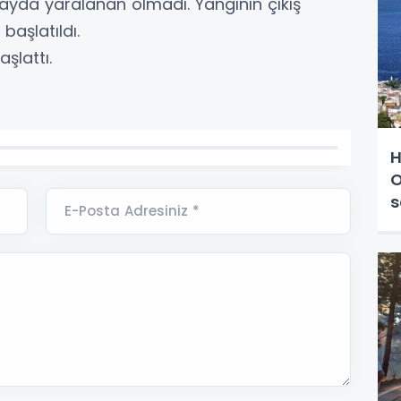
yda yaralanan olmadı. Yangının çıkış
başlatıldı.
aşlattı.
H
O
s
E-Posta Adresiniz *