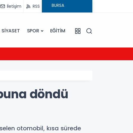
İletişim
RSS
SİYASET
SPOR
EĞİTİM
23:09
Ezine
opuna döndü
selen otomobil, kısa sürede