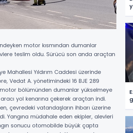
y
halindeyken motor kısmından dumanlar
evlere teslim oldu. Sürücü son anda araçtan
iye Mahallesi Yıldırım Caddesi üzerinde
öre, Vedat A. yönetimindeki 16 BJE 289
en motor bölümünden dumanlar yükselmeye
E
aracı yol kenarına çekerek araçtan indi.
g
en, çevredeki vatandaşların ihbarı üzerine
ildi. Yangına müdahale eden ekipler, alevleri
Yangın sonucu otomobilde büyük çapta