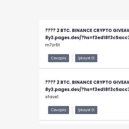
???? 2 BTC. BINANCE CRYPTO GIVEA
8y3.pages.dev/?hs=f3ed18f3c5ac
m7zr6t
Cevapla
Şikayet Et
???? 2 BTC. BINANCE CRYPTO GIVEA
8y3.pages.dev/?hs=f3ed18f3c5ac
sfave1
Cevapla
Şikayet Et