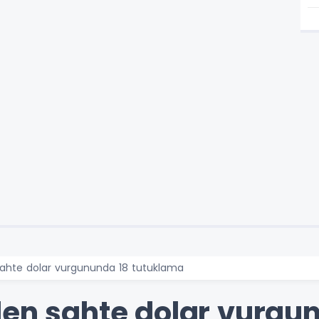
sahte dolar vurgununda 18 tutuklama
den sahte dolar vurgu