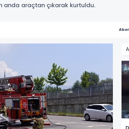
on anda araçtan çıkarak kurtuldu.
Abon
A
D