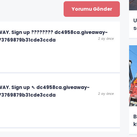
U
s
WAY. Sign up ???????? dc4958ca.giveaway-
2 ay önce
c73769879b31cde3ccda
WAY. Sign up ➴ dc4958ca.giveaway-
2 ay önce
c73769879b31cde3ccda
B
k