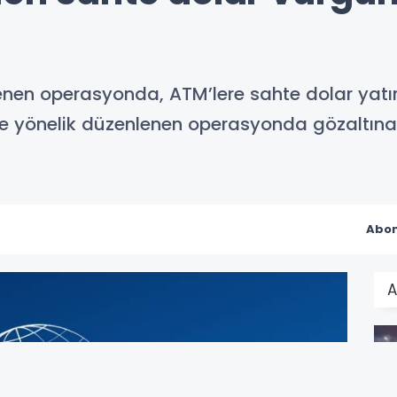
lenen operasyonda, ATM’lere sahte dolar yat
ye yönelik düzenlenen operasyonda gözaltına 
Abon
A