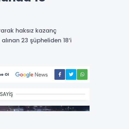
ırarak haksız kazanç
alınan 23 şüpheliden 18’i
e Ol
SAYİŞ