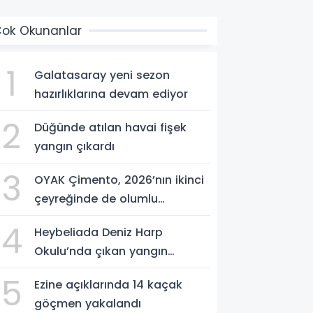
ok Okunanlar
1
Galatasaray yeni sezon
hazırlıklarına devam ediyor
2
Düğünde atılan havai fişek
yangın çıkardı
3
OYAK Çimento, 2026’nın ikinci
çeyreğinde de olumlu
performansını sürdürdü
4
Heybeliada Deniz Harp
Okulu’nda çıkan yangın
söndürüldü
5
Ezine açıklarında 14 kaçak
göçmen yakalandı