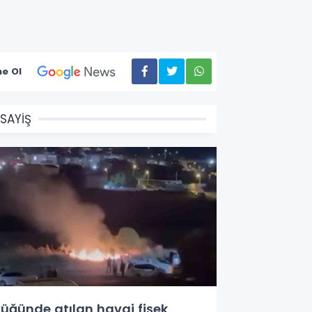
e Ol
SAYİŞ
üğünde atılan havai fişek