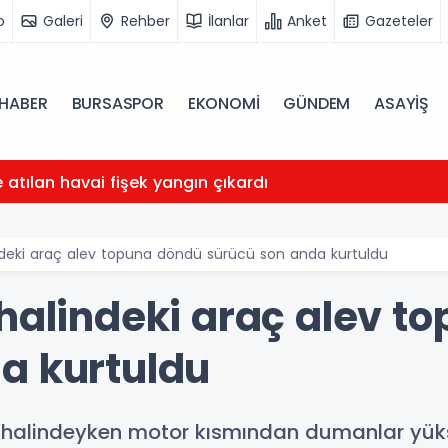
o
Galeri
Rehber
İlanlar
Anket
Gazeteler
HABER
BURSASPOR
EKONOMİ
GÜNDEM
ASAYİŞ
atılan havai fişek yangın çıkardı
indeki araç alev topuna döndü sürücü son anda kurtuldu
 halindeki araç alev t
a kurtuldu
ir halindeyken motor kısmından dumanlar yük