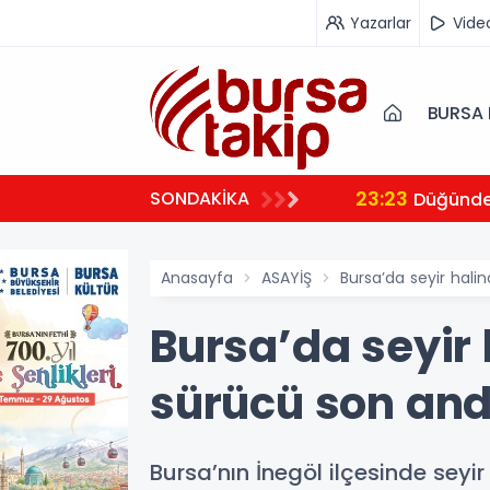
Yazarlar
Vide
BURSA 
23:23
SONDAKİKA
 ambulansıyla Ankara’ya sevk edildi
Düğünde 
Anasayfa
ASAYİŞ
Bursa’da seyir hal
Bursa’da seyir
sürücü son and
Bursa’nın İnegöl ilçesinde sey