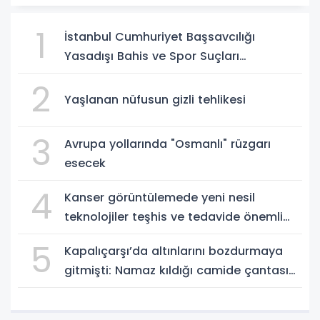
1
İstanbul Cumhuriyet Başsavcılığı
Yasadışı Bahis ve Spor Suçları
Soruşturma Bürosu, 6222 sayılı Kanun’un
2
14-15. maddelerine muhalefet,
Yaşlanan nüfusun gizli tehlikesi
uyuşturucu madde bulundurma ve
kullanma, örgütlü karaborsa bilet
3
Avrupa yollarında "Osmanlı" rüzgarı
dolandırıcılığı ve halkı y
esecek
4
Kanser görüntülemede yeni nesil
teknolojiler teşhis ve tedavide önemli
yol gösteriyor
5
Kapalıçarşı’da altınlarını bozdurmaya
gitmişti: Namaz kıldığı camide çantası
çalındı