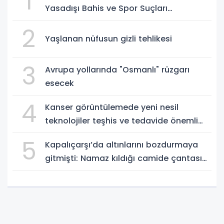
1
Yasadışı Bahis ve Spor Suçları
Soruşturma Bürosu, 6222 sayılı Kanun’un
2
14-15. maddelerine muhalefet,
Yaşlanan nüfusun gizli tehlikesi
uyuşturucu madde bulundurma ve
kullanma, örgütlü karaborsa bilet
3
Avrupa yollarında "Osmanlı" rüzgarı
dolandırıcılığı ve halkı y
esecek
4
Kanser görüntülemede yeni nesil
teknolojiler teşhis ve tedavide önemli
yol gösteriyor
5
Kapalıçarşı’da altınlarını bozdurmaya
gitmişti: Namaz kıldığı camide çantası
çalındı