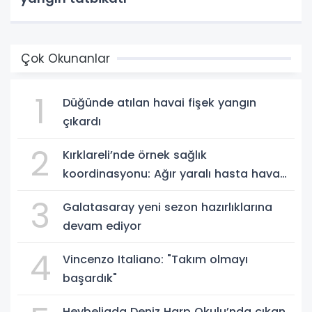
Çok Okunanlar
1
Düğünde atılan havai fişek yangın
çıkardı
2
Kırklareli’nde örnek sağlık
koordinasyonu: Ağır yaralı hasta hava
ambulansıyla Ankara’ya sevk edildi
3
Galatasaray yeni sezon hazırlıklarına
devam ediyor
4
Vincenzo Italiano: "Takım olmayı
başardık"
Heybeliada Deniz Harp Okulu’nda çıkan