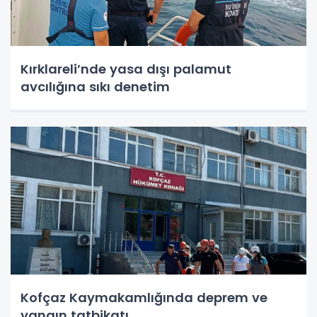
Kırklareli’nde yasa dışı palamut
avcılığına sıkı denetim
Kofçaz Kaymakamlığında deprem ve
yangın tatbikatı