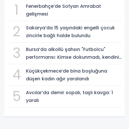
1
Fenerbahçe’de Sofyan Amrabat
gelişmesi
2
Sakarya’da 15 yaşındaki engelli çocuk
zincirle bağlı halde bulundu
3
Bursa’da alkollü şahsın "Futbolcu"
performansı: Kimse dokunmadı, kendini
yere bıraktı
4
Küçükçekmece’de bina boşluğuna
düşen kadın ağır yaralandı
5
Avcılar’da demir sopalı, taşlı kavga: 1
yaralı