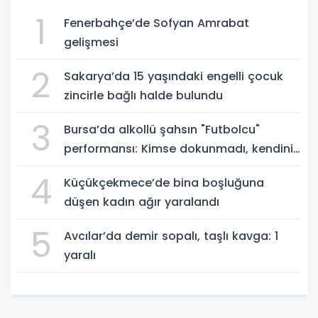
1
Fenerbahçe’de Sofyan Amrabat
gelişmesi
2
Sakarya’da 15 yaşındaki engelli çocuk
zincirle bağlı halde bulundu
3
Bursa’da alkollü şahsın "Futbolcu"
performansı: Kimse dokunmadı, kendini
yere bıraktı
4
Küçükçekmece’de bina boşluğuna
düşen kadın ağır yaralandı
5
Avcılar’da demir sopalı, taşlı kavga: 1
yaralı