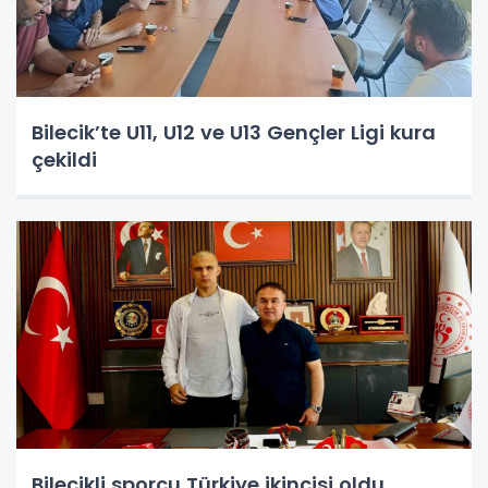
Bilecik’te U11, U12 ve U13 Gençler Ligi kura
çekildi
Bilecikli sporcu Türkiye ikincisi oldu