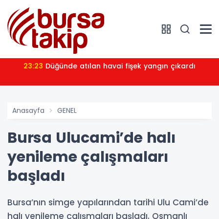
23:23
Düğünde atılan havai fişek yangın çıkardı
Anasayfa
GENEL
Bursa Ulucami’de halı
yenileme çalışmaları
başladı
Bursa’nın simge yapılarından tarihi Ulu Cami’de
halı yenileme çalışmaları başladı. Osmanlı