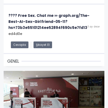
???? Free Sex. Chat me ⇰ graph.org/The-
Best-AI-Sex-Girlfriend-05-11?
3 ay önce
hs=73b3e55101214ee52894f690c5e7fd13
ed4d0e
Cevapla
Şikayet Et
GENEL