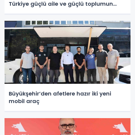
Türkiye güçlü aile ve güçlü toplumun
teminatıdır’" başlıklı haberin bir karesi
kaynağından iptal edilmiştir. Özür diler,
haberde an itibariyle mevcut
Büyükşehir’den afetlere hazır iki yeni
mobil araç