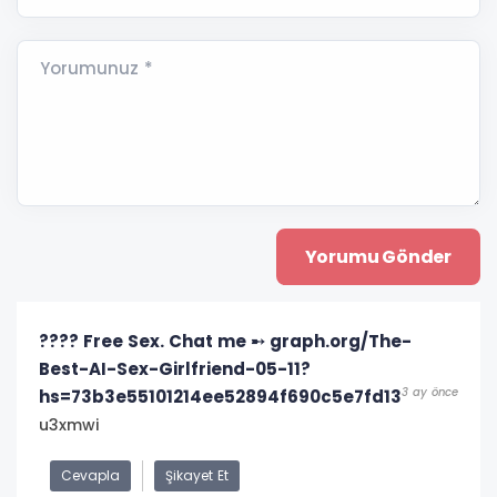
Yorumunuz *
???? Free Sex. Chat me ➸ graph.org/The-
Best-AI-Sex-Girlfriend-05-11?
3 ay önce
hs=73b3e55101214ee52894f690c5e7fd13
u3xmwi
Cevapla
Şikayet Et