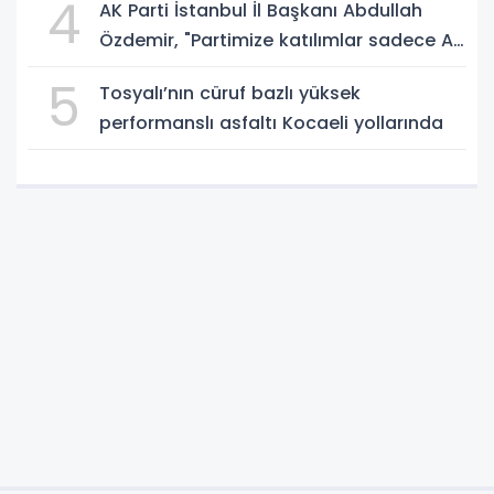
4
AK Parti İstanbul İl Başkanı Abdullah
Özdemir, "Partimize katılımlar sadece AK
Parti’nin değil, Türkiye’nin büyümesidir"
5
Tosyalı’nın cüruf bazlı yüksek
performanslı asfaltı Kocaeli yollarında