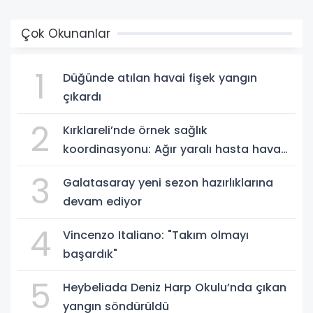
Çok Okunanlar
1
Düğünde atılan havai fişek yangın
çıkardı
2
Kırklareli’nde örnek sağlık
koordinasyonu: Ağır yaralı hasta hava
ambulansıyla Ankara’ya sevk edildi
3
Galatasaray yeni sezon hazırlıklarına
devam ediyor
4
Vincenzo Italiano: "Takım olmayı
başardık"
5
Heybeliada Deniz Harp Okulu’nda çıkan
yangın söndürüldü