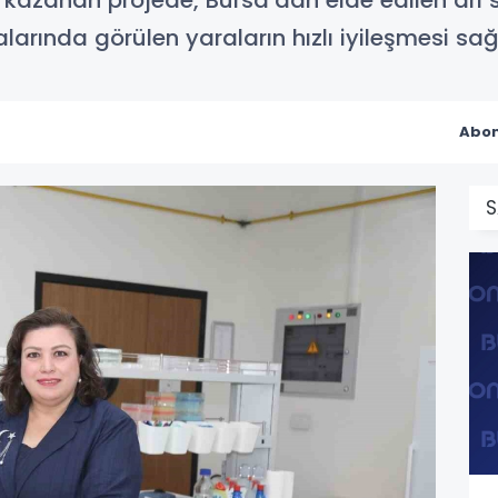
zanan projede, Bursa’dan elde edilen arı süt
alarında görülen yaraların hızlı iyileşmesi sa
Abon
S