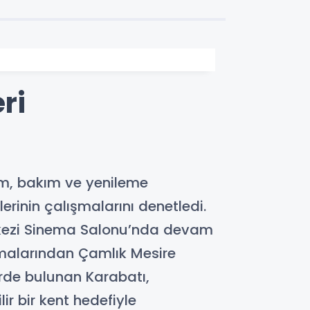
ri
ım, bakım ve yenileme
erinin çalışmalarını denetledi.
erkezi Sinema Salonu’nda devam
amalarından Çamlık Mesire
rde bulunan Karabatı,
 bir kent hedefiyle