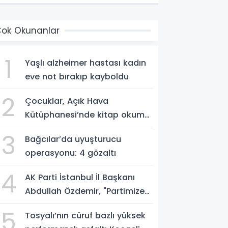
ok Okunanlar
1
Yaşlı alzheimer hastası kadın
eve not bırakıp kayboldu
2
Çocuklar, Açık Hava
Kütüphanesi’nde kitap okuma
alışkanlığı kazanıyorlar
3
Bağcılar’da uyuşturucu
operasyonu: 4 gözaltı
4
AK Parti İstanbul İl Başkanı
Abdullah Özdemir, "Partimize
katılımlar sadece AK Parti’nin
5
Tosyalı’nın cüruf bazlı yüksek
değil, Türkiye’nin büyümesidir"