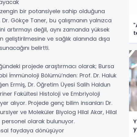
ğlayacak
n zengin bir potansiyele sahip olduğuna
 Dr. Gökçe Taner, bu çalışmanın yalnızca
"
ini artırmayı değil, aynı zamanda yüksek
t
in geliştirilmesine ve sağlık alanında dışa
sunacağını belirtti.
ğündeki projede araştırmacı olarak; Bursa
ıbbi İmmünoloji Bölümü’nden: Prof. Dr. Haluk
en Ermiş, Dr. Öğretim Üyesi Salih Haldun
iner Fakültesi Histoloji ve Embriyoloji
er alıyor. Projede genç bilim insanları Dr.
siyer ve Moleküler Biyolog Hilal Akar, Hilal
 personel olarak bulunuyor.
Y
y
umsal faydaya dönüşüyor