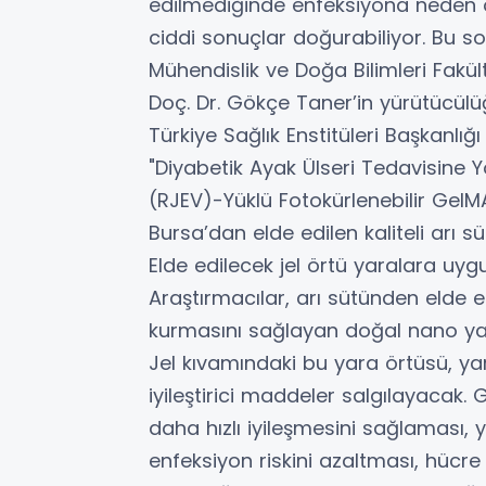
edilmediğinde enfeksiyona neden o
ciddi sonuçlar doğurabiliyor. Bu 
Mühendislik ve Doğa Bilimleri Fakü
Doç. Dr. Gökçe Taner’in yürütücülü
Türkiye Sağlık Enstitüleri Başkanlı
"Diyabetik Ayak Ülseri Tedavisine Yö
(RJEV)-Yüklü Fotokürlenebilir GelMA H
Bursa’dan elde edilen kaliteli arı süt
Elde edilecek jel örtü yaralara uy
Araştırmacılar, arı sütünden elde edi
kurmasını sağlayan doğal nano yapıla
Jel kıvamındaki bu yara örtüsü, ya
iyileştirici maddeler salgılayacak. G
daha hızlı iyileşmesini sağlaması
enfeksiyon riskini azaltması, hücre