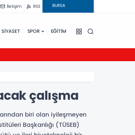
İletişim
RSS
SİYASET
SPOR
EĞİTİM
21:54
UEFA Ş
lacak çalışma
larından biri olan iyileşmeyen
stitüleri Başkanlığı (TÜSEB)