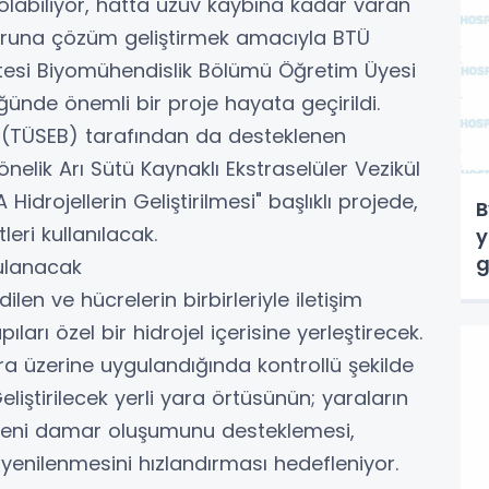
labiliyor, hatta uzuv kaybına kadar varan
soruna çözüm geliştirmek amacıyla BTÜ
ltesi Biyomühendislik Bölümü Öğretim Üyesi
ğünde önemli bir proje hayata geçirildi.
ğı (TÜSEB) tarafından da desteklenen
nelik Arı Sütü Kaynaklı Ekstraselüler Vezikül
idrojellerin Geliştirilmesi" başlıklı projede,
B
leri kullanılacak.
y
g
gulanacak
len ve hücrelerin birbirleriyle iletişim
rı özel bir hidrojel içerisine yerleştirecek.
ra üzerine uygulandığında kontrollü şekilde
eliştirilecek yerli yara örtüsünün; yaraların
, yeni damar oluşumunu desteklemesi,
 yenilenmesini hızlandırması hedefleniyor.