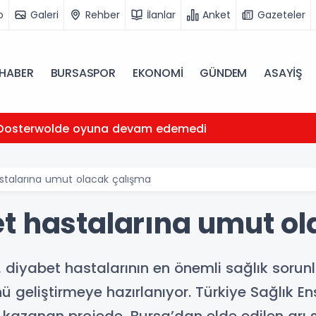
o
Galeri
Rehber
İlanlar
Anket
Gazeteler
HABER
BURSASPOR
EKONOMİ
GÜNDEM
ASAYİŞ
Oosterwolde oyuna devam edemedi
stalarına umut olacak çalışma
t hastalarına umut o
, diyabet hastalarının en önemli sağlık sorun
ünü geliştirmeye hazırlanıyor. Türkiye Sağlık En