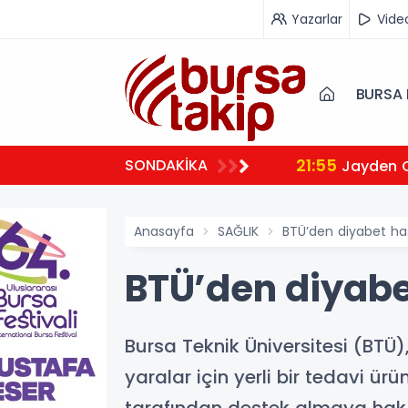
Yazarlar
Vide
BURSA 
21:55
SONDAKİKA
Jayden 
Anasayfa
SAĞLIK
BTÜ’den diyabet ha
BTÜ’den diyabe
Bursa Teknik Üniversitesi (BTÜ)
yaralar için yerli bir tedavi ür