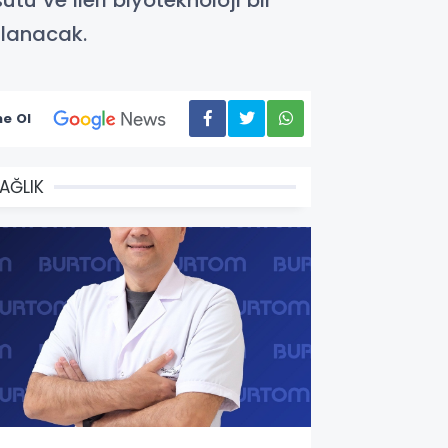
ü ve ileri biyoteknoloji bir
ğlanacak.
e Ol
AĞLIK