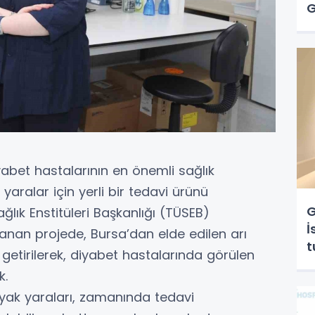
G
yabet hastalarının en önemli sağlık
yaralar için yerli bir tedavi ürünü
G
ağlık Enstitüleri Başkanlığı (TÜSEB)
İ
nan projede, Bursa’dan elde edilen arı
t
a getirilerek, diyabet hastalarında görülen
T
k.
s
ayak yaraları, zamanında tedavi