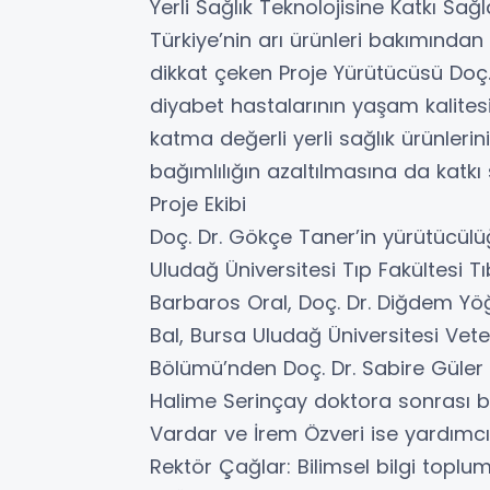
Yerli Sağlık Teknolojisine Katkı Sa
Türkiye’nin arı ürünleri bakımında
dikkat çeken Proje Yürütücüsü Doç.
diyabet hastalarının yaşam kalites
katma değerli yerli sağlık ürünlerin
bağımlılığın azaltılmasına da katkı 
Proje Ekibi
Doç. Dr. Gökçe Taner’in yürütücülü
Uludağ Üniversitesi Tıp Fakültesi T
Barbaros Oral, Doç. Dr. Diğdem Yöğ
Bal, Bursa Uludağ Üniversitesi Veter
Bölümü’nden Doç. Dr. Sabire Güler y
Halime Serinçay doktora sonrası bur
Vardar ve İrem Özveri ise yardımcı
Rektör Çağlar: Bilimsel bilgi topl