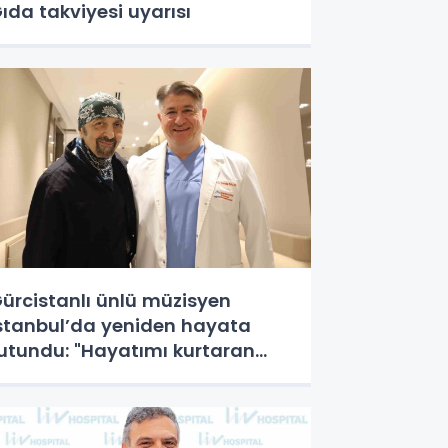
ıda takviyesi uyarısı
ürcistanlı ünlü müzisyen
stanbul’da yeniden hayata
utundu: "Hayatımı kurtaran
ürk doktorum için Tiflis’te
ahneye çıkacağım"