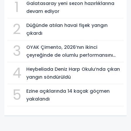
1
Galatasaray yeni sezon hazırlıklarına
devam ediyor
2
Düğünde atılan havai fişek yangın
çıkardı
3
OYAK Çimento, 2026’nın ikinci
çeyreğinde de olumlu performansını
sürdürdü
4
Heybeliada Deniz Harp Okulu’nda çıkan
yangın söndürüldü
5
Ezine açıklarında 14 kaçak göçmen
yakalandı