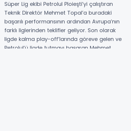
Süper Lig ekibi Petrolul Ploieşti’yi çalıştıran
Teknik Direktör Mehmet Topal’a buradaki
başarılı performansının ardından Avrupa’nın
farklı liglerinden teklifler geliyor. Son olarak
ligde kalma play-off’larında göreve gelen ve
Petrolul’ü ligde tutmayı başaran Mehmet
Topal gelecek sezon için henüz kararını
vermedi. Topal daha önce de takımı UEFA
Konferans Ligi elemelerine taşımayı başarmıştı.
Romanya’nın farklı takımları, Belçika Ligi ve
Makedonya Ligi’nden teklifler alan genç teknik
adam, kararını FIFA Dünya Kupası’ndan sonra
verecek. Petrolul Ploieşti’nin de Mehmet Topal’ı
takımda tutmak için yoğun çaba sarf ediyor.
Mehmet Topal kısa bir süre önce Romanya