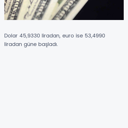
Dolar 45,9330 liradan, euro ise 53,4990
liradan güne başladı.
İstanbul Kapalıçarşı’da 45,9310 liradan alınan
dolar 45,9330 liradan, 53,4970 liradan alınan
euro ise 53,4990 liradan satılıyor. Son
kapanışta dolar 45,90 liradan, euro ise 53,44
liradan satılmıştı.
YORUMLAR