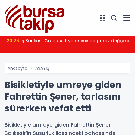
20:26
İş Bankası Grubu üst yönetiminde görev değişimi
Anasayfa
ASAYİŞ
Bisikletiyle umreye giden
Fahrettin Şener, tarlasını
sürerken vefat etti
Bisikletiyle umreye giden Fahrettin Şener,
Balıkesir’in Susurluk ilçesindeki bahçesinde