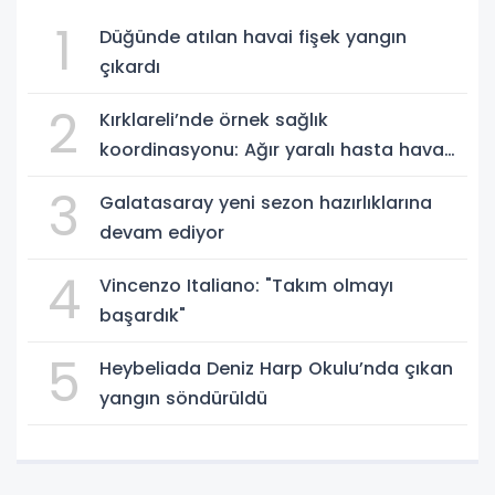
1
Düğünde atılan havai fişek yangın
çıkardı
2
Kırklareli’nde örnek sağlık
koordinasyonu: Ağır yaralı hasta hava
ambulansıyla Ankara’ya sevk edildi
3
Galatasaray yeni sezon hazırlıklarına
devam ediyor
4
Vincenzo Italiano: "Takım olmayı
başardık"
5
Heybeliada Deniz Harp Okulu’nda çıkan
yangın söndürüldü