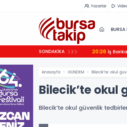
Yazarlar
Vide
BURSA 
20:26
SONDAKİKA
İş Bank
Anasayfa
GÜNDEM
Bilecik’te okul güv
Bilecik’te okul 
Bilecik’te okul güvenlik tedbirle