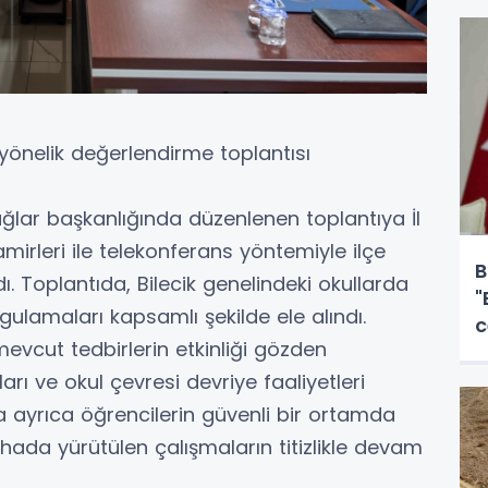
e yönelik değerlendirme toplantısı
ğlar başkanlığında düzenlenen toplantıya İl
mirleri ile telekonferans yöntemiyle ilçe
B
ı. Toplantıda, Bilecik genelindeki okullarda
"
gulamaları kapsamlı şekilde ele alındı.
c
evcut tedbirlerin etkinliği gözden
arı ve okul çevresi devriye faaliyetleri
da ayrıca öğrencilerin güvenli bir ortamda
ahada yürütülen çalışmaların titizlikle devam