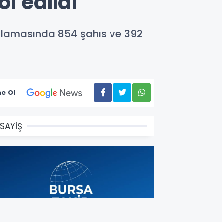
l edildi
gulamasında 854 şahıs ve 392
e Ol
SAYİŞ