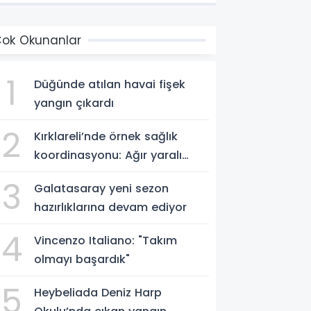
ok Okunanlar
1
Düğünde atılan havai fişek
yangın çıkardı
2
Kırklareli’nde örnek sağlık
koordinasyonu: Ağır yaralı
hasta hava ambulansıyla
3
Galatasaray yeni sezon
Ankara’ya sevk edildi
hazırlıklarına devam ediyor
4
Vincenzo Italiano: "Takım
olmayı başardık"
5
Heybeliada Deniz Harp