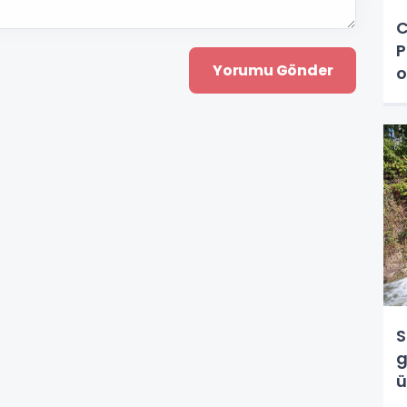
C
P
o
y
S
g
ü