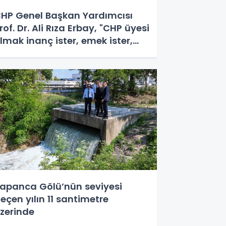
HP Genel Başkan Yardımcısı
rof. Dr. Ali Rıza Erbay, "CHP üyesi
lmak inanç ister, emek ister,
ürek ister"
apanca Gölü’nün seviyesi
eçen yılın 11 santimetre
zerinde