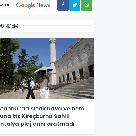
e Ol
GÜNDEM
stanbul’da sıcak hava ve nem
unalttı: Kireçburnu Sahili
ntalya plajlarını aratmadı