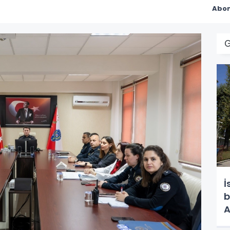
Abon
İ
b
A