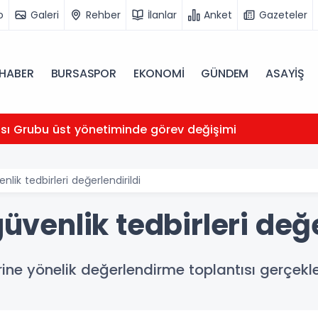
o
Galeri
Rehber
İlanlar
Anket
Gazeteler
HABER
BURSASPOR
EKONOMİ
GÜNDEM
ASAYİŞ
ası Grubu üst yönetiminde görev değişimi
enlik tedbirleri değerlendirildi
güvenlik tedbirleri değ
rine yönelik değerlendirme toplantısı gerçekleş