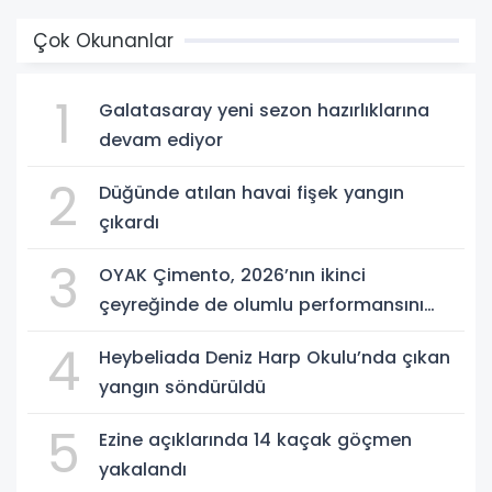
Çok Okunanlar
1
Galatasaray yeni sezon hazırlıklarına
devam ediyor
2
Düğünde atılan havai fişek yangın
çıkardı
3
OYAK Çimento, 2026’nın ikinci
çeyreğinde de olumlu performansını
sürdürdü
4
Heybeliada Deniz Harp Okulu’nda çıkan
yangın söndürüldü
5
Ezine açıklarında 14 kaçak göçmen
yakalandı