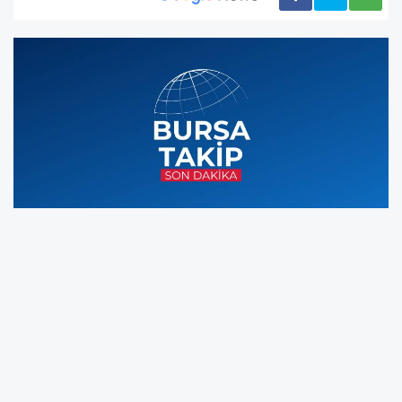
Bursa’da silahlı soyguncu selam vererek
girdiği kuyumcudan altınları gasp etmek
istedi. Tetiği çeken soyguncu kuyumcudan
çantaya altınları doldurmasını istedi.