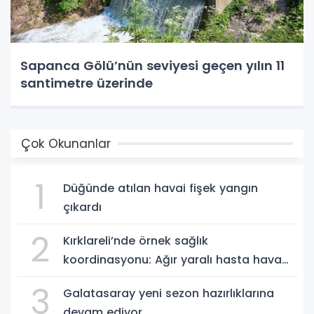
Sapanca Gölü’nün seviyesi geçen yılın 11
santimetre üzerinde
Çok Okunanlar
1
Düğünde atılan havai fişek yangın
çıkardı
2
Kırklareli’nde örnek sağlık
koordinasyonu: Ağır yaralı hasta hava
ambulansıyla Ankara’ya sevk edildi
3
Galatasaray yeni sezon hazırlıklarına
devam ediyor