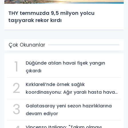
THY temmuzda 9,5 milyon yolcu
taşıyarak rekor kırdı
Çok Okunanlar
1
Düğünde atılan havai fişek yangın
çıkardı
2
Kırklareli’nde örnek sağlık
koordinasyonu: Ağır yaralı hasta hava
ambulansıyla Ankara’ya sevk edildi
3
Galatasaray yeni sezon hazırlıklarına
devam ediyor
Vincenzo Italiano: "Takım olmayı