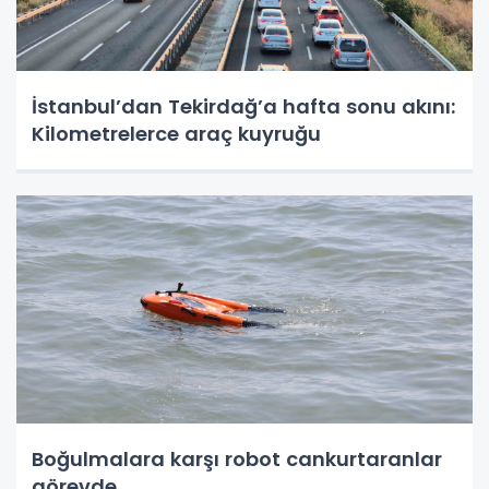
İstanbul’dan Tekirdağ’a hafta sonu akını:
Kilometrelerce araç kuyruğu
Boğulmalara karşı robot cankurtaranlar
görevde