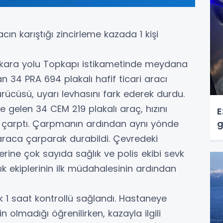
ın karıştığı zincirleme kazada 1 kişi
0 kara yolu Topkapı istikametinde meydana
n 34 PRA 694 plakalı hafif ticari aracı
rücüsü, uyarı levhasını fark ederek durdu.
e gelen 34 CEM 219 plakalı araç, hızını
E
çarptı. Çarpmanın ardından aynı yönde
g
 araca çarparak durabildi. Çevredeki
erine çok sayıda sağlık ve polis ekibi sevk
lık ekiplerinin ilk müdahalesinin ardından
k 1 saat kontrollü sağlandı. Hastaneye
in olmadığı öğrenilirken, kazayla ilgili