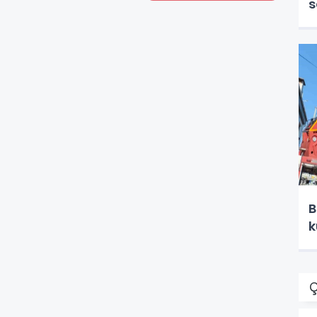
s
B
k
Ç