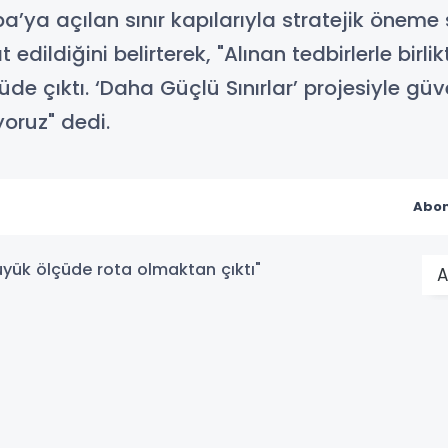
pa’ya açılan sınır kapılarıyla stratejik önem
ildiğini belirterek, "Alınan tedbirlerle birli
 çıktı. ‘Daha Güçlü Sınırlar’ projesiyle güven
oruz" dedi.
Abon
A
 açılan sınır kapılarıyla stratejik öneme
elede önemli mesafe kat edildiğini
ikte Edirne, düzensiz göç güzergâhı olmaktan
rlar’ projesiyle güvenlik birimlerimizin