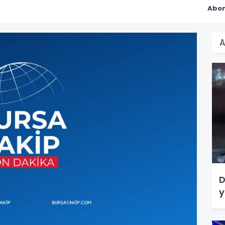
Abon
A
D
y