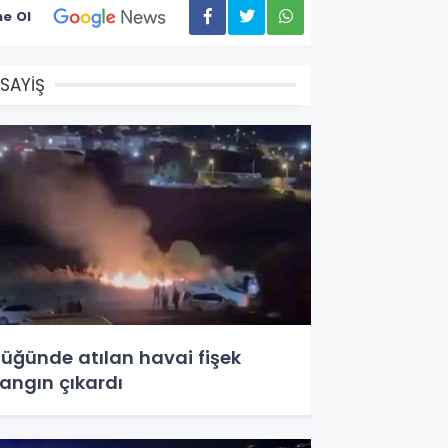
e Ol
SAYİŞ
üğünde atılan havai fişek
angın çıkardı