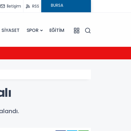
İletişim
RSS
SİYASET
SPOR
EĞİTİM
23:09
Ezine
alı
alandı.