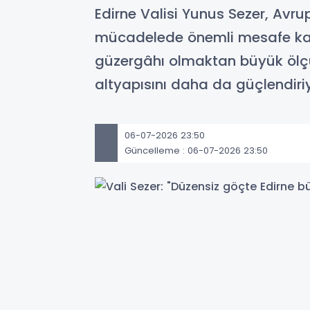
Edirne Valisi Yunus Sezer, Avru
mücadelede önemli mesafe kat ed
güzergâhı olmaktan büyük ölçüde
altyapısını daha da güçlendiriy
06-07-2026 23:50
Güncelleme : 06-07-2026 23:50
Edirne Valisi Yunus Sezer, Avrupa’ya
sahip kentte düzensiz göçle mücad
belirterek, "Alınan tedbirlerle birl
büyük ölçüde çıktı. ‘Daha Güçlü Sını