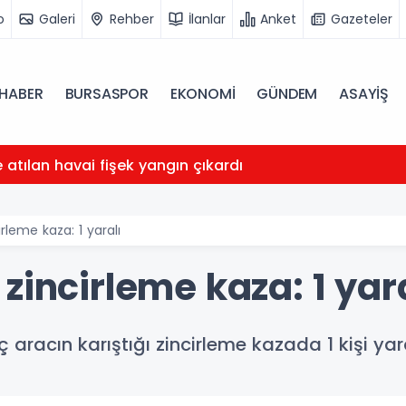
o
Galeri
Rehber
İlanlar
Anket
Gazeteler
HABER
BURSASPOR
EKONOMİ
GÜNDEM
ASAYİŞ
atılan havai fişek yangın çıkardı
rleme kaza: 1 yaralı
zincirleme kaza: 1 yar
aracın karıştığı zincirleme kazada 1 kişi yar