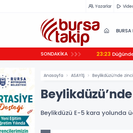
Yazarlar
Vide
BURSA 
23:23
SONDAKİKA
 ambulansıyla Ankara’ya sevk edildi
Düğünde 
Anasayfa
ASAYİŞ
Beylikdüzü’nde zinci
Beylikdüzü’nde 
Beylikdüzü E-5 kara yolunda üç 