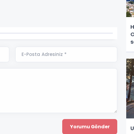
H
O
s
E-Posta Adresiniz *
U