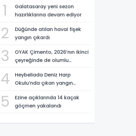
1
Galatasaray yeni sezon
hazırlıklarına devam ediyor
2
Düğünde atılan havai fişek
yangın çıkardı
3
OYAK Çimento, 2026’nın ikinci
çeyreğinde de olumlu
performansını sürdürdü
4
Heybeliada Deniz Harp
Okulu’nda çıkan yangın
söndürüldü
5
Ezine açıklarında 14 kaçak
göçmen yakalandı