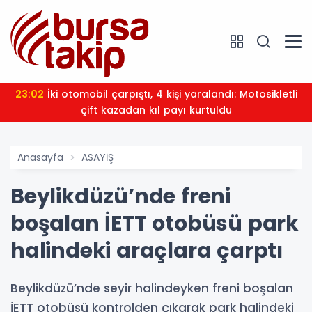
23:02
İki otomobil çarpıştı, 4 kişi yaralandı: Motosikletli
çift kazadan kıl payı kurtuldu
Anasayfa
ASAYİŞ
Beylikdüzü’nde freni
boşalan İETT otobüsü park
halindeki araçlara çarptı
Beylikdüzü’nde seyir halindeyken freni boşalan
İETT otobüsü kontrolden çıkarak park halindeki