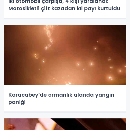
İki otomobil çarpıştı, 4 kişi yaralandı:
Motosikletli çift kazadan kıl payı kurtuldu
Karacabey’de ormanlık alanda yangın
paniği