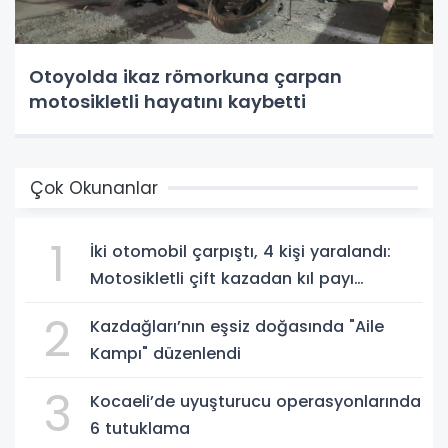
Otoyolda ikaz römorkuna çarpan
motosikletli hayatını kaybetti
Çok Okunanlar
1
İki otomobil çarpıştı, 4 kişi yaralandı:
Motosikletli çift kazadan kıl payı
kurtuldu
2
Kazdağları’nın eşsiz doğasında "Aile
Kampı" düzenlendi
3
Kocaeli’de uyuşturucu operasyonlarında
6 tutuklama