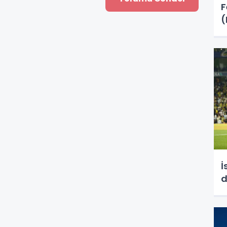
F
(
İ
d