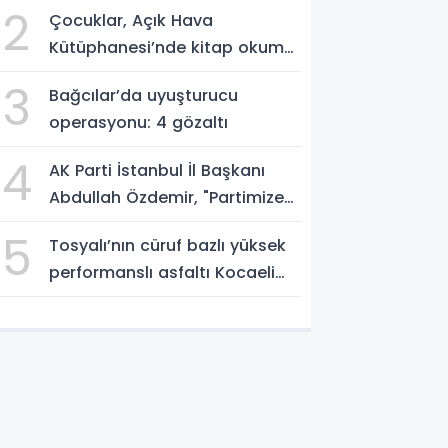
2
Çocuklar, Açık Hava
Kütüphanesi’nde kitap okuma
alışkanlığı kazanıyorlar
3
Bağcılar’da uyuşturucu
operasyonu: 4 gözaltı
4
AK Parti İstanbul İl Başkanı
Abdullah Özdemir, "Partimize
katılımlar sadece AK Parti’nin
5
Tosyalı’nın cüruf bazlı yüksek
değil, Türkiye’nin büyümesidir"
performanslı asfaltı Kocaeli
yollarında