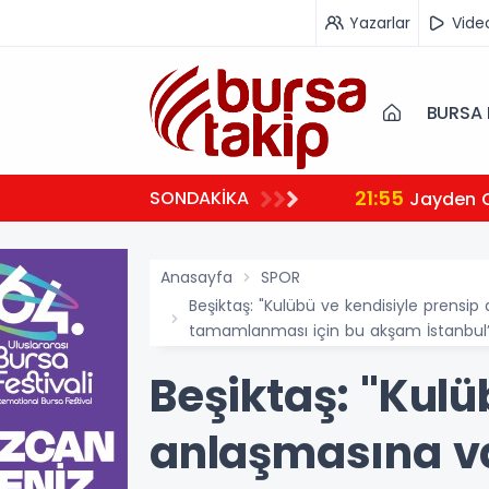
Yazarlar
Vide
BURSA 
21:55
SONDAKİKA
Jayden 
Anasayfa
SPOR
Beşiktaş: "Kulübü ve kendisiyle prensip
tamamlanması için bu akşam İstanbul’a
Beşiktaş: "Kulü
anlaşmasına va