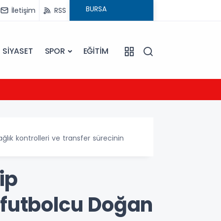
İletişim
RSS
SİYASET
SPOR
EĞİTİM
21:54
UEFA Ş
ık kontrolleri ve transfer sürecinin
ip
 futbolcu Doğan