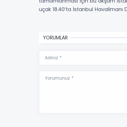
tamamlanması için bu akşam İstanb
uçak 18.40’ta İstanbul Havalimanı D
YORUMLAR
Adınız *
Yorumunuz *