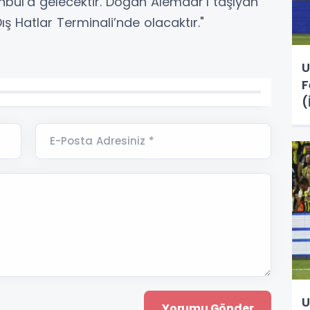
ul’a gelecektir. Doğan Alemdar’ı taşıyan
ış Hatlar Terminali’nde olacaktır."
U
F
(
E-Posta Adresiniz *
U