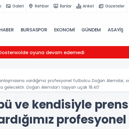
o
Galeri
Rehber
İlanlar
Anket
Gazeteler
HABER
BURSASPOR
EKONOMİ
GÜNDEM
ASAYİŞ
Oosterwolde oyuna devam edemedi
 anlaşmasına vardığımız profesyonel futbolcu Doğan Alemdar, sağl
 gelecektir. Doğan Alemdar’ı taşıyan uçak 18.40’
bü ve kendisiyle prens
rdığımız profesyonel