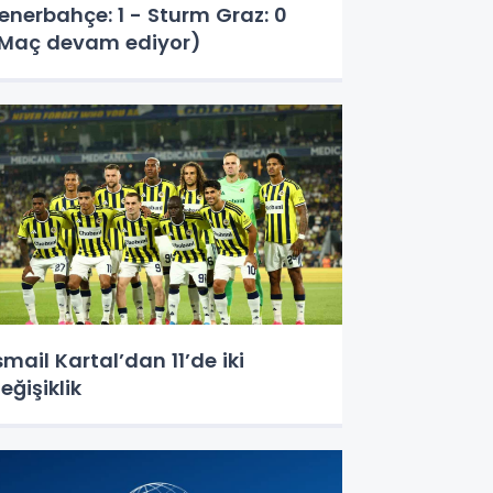
enerbahçe: 1 - Sturm Graz: 0
Maç devam ediyor)
smail Kartal’dan 11’de iki
eğişiklik