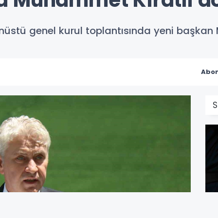
a Muhammet Kıratlı d
üstü genel kurul toplantısında yeni başkan 
Abon