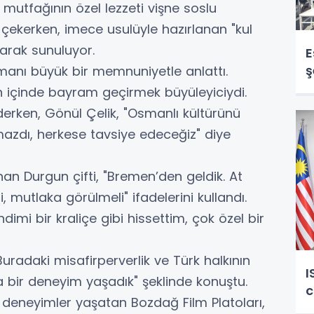
 mutfağının özel lezzeti vişne soslu
ekerken, imece usulüyle hazırlanan "kul
larak sunuluyor.
E
ş
amanı büyük bir memnuniyetle anlattı.
in içinde bayram geçirmek büyüleyiciydi.
derken, Gönül Çelik, "Osmanlı kültürünü
azdı, herkese tavsiye edeceğiz" diye
n Durgun çifti, "Bremen’den geldik. At
, mutlaka görülmeli" ifadelerini kullandı.
dimi bir kraliçe gibi hissettim, çok özel bir
Buradaki misafirperverlik ve Türk halkının
I
ika bir deneyim yaşadık" şeklinde konuştu.
c
deneyimler yaşatan Bozdağ Film Platoları,