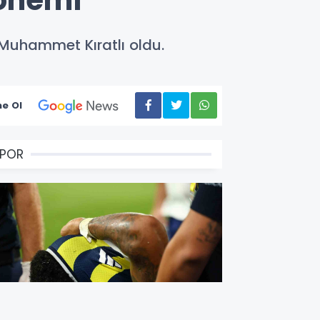
önemi
Muhammet Kıratlı oldu.
e Ol
SPOR