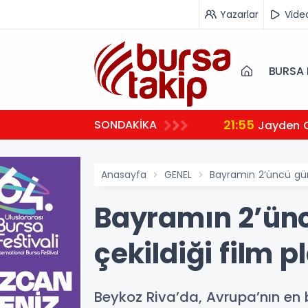
Yazarlar
Vide
BURSA 
21:55
SONDAKİKA
Jayden 
Anasayfa
GENEL
Bayramın 2’üncü günü
Bayramın 2’ünc
çekildiği film p
Beykoz Riva’da, Avrupa’nın en 