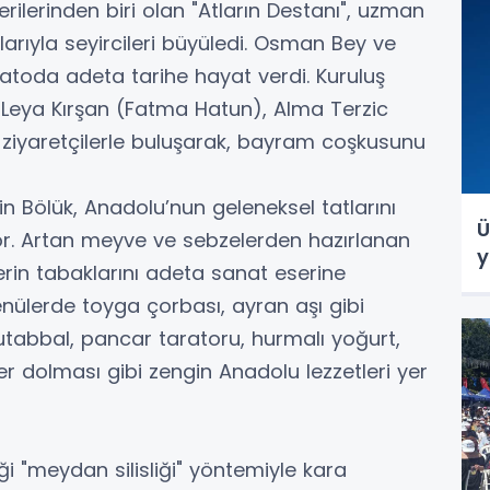
rilerinden biri olan "Atların Destanı", uzman
larıyla seyircileri büyüledi. Osman Bey ve
latoda adeta tarihe hayat verdi. Kuruluş
 Leya Kırşan (Fatma Hatun), Alma Terzic
ziyaretçilerle buluşarak, bayram coşkusunu
n Bölük, Anadolu’nun geleneksel tatlarını
Ü
or. Artan meyve ve sebzelerden hazırlanan
y
ilerin tabaklarını adeta sanat eserine
nülerde toyga çorbası, ayran aşı gibi
abbal, pancar taratoru, hurmalı yoğurt,
er dolması gibi zengin Anadolu lezzetleri yer
ği "meydan silisliği" yöntemiyle kara