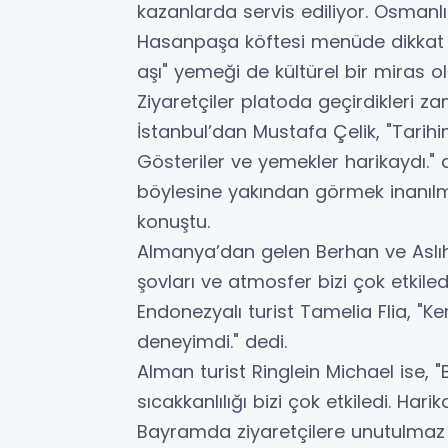
kazanlarda servis ediliyor. Osmanlı
Hasanpaşa köftesi menüde dikkat ç
aşı" yemeği de kültürel bir miras o
Ziyaretçiler platoda geçirdikleri z
İstanbul’dan Mustafa Çelik, "Tarih
Gösteriler ve yemekler harikaydı." 
böylesine yakından görmek inanılm
konuştu.
Almanya’dan gelen Berhan ve Aslıha
şovları ve atmosfer bizi çok etkiledi
Endonezyalı turist Tamelia Flia, "Ken
deneyimdi." dedi.
Alman turist Ringlein Michael ise, "
sıcakkanlılığı bizi çok etkiledi. Har
Bayramda ziyaretçilere unutulmaz 