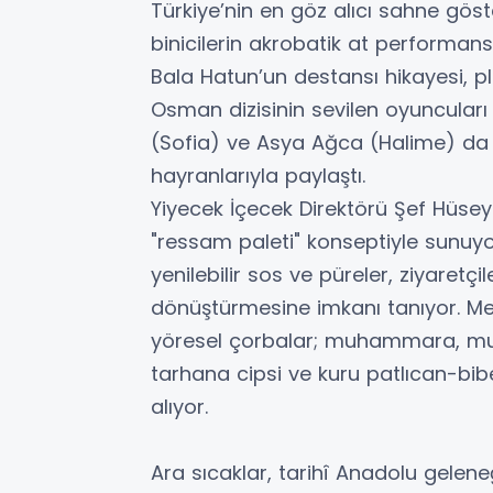
Türkiye’nin en göz alıcı sahne göste
binicilerin akrobatik at performans
Bala Hatun’un destansı hikayesi, p
Osman dizisinin sevilen oyuncuları
(Sofia) ve Asya Ağca (Halime) da 
hayranlarıyla paylaştı.
Yiyecek İçecek Direktörü Şef Hüseyi
"ressam paleti" konseptiyle sunuy
yenilebilir sos ve püreler, ziyaretç
dönüştürmesine imkanı tanıyor. Me
yöresel çorbalar; muhammara, mut
tarhana cipsi ve kuru patlıcan-bib
alıyor.
Ara sıcaklar, tarihî Anadolu gelene