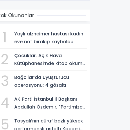
ok Okunanlar
1
Yaşlı alzheimer hastası kadın
eve not bırakıp kayboldu
2
Çocuklar, Açık Hava
Kütüphanesi’nde kitap okuma
alışkanlığı kazanıyorlar
3
Bağcılar’da uyuşturucu
operasyonu: 4 gözaltı
4
AK Parti İstanbul İl Başkanı
Abdullah Özdemir, "Partimize
katılımlar sadece AK Parti’nin
5
Tosyalı’nın cüruf bazlı yüksek
değil, Türkiye’nin büyümesidir"
performanslı asfaltı Kocaeli