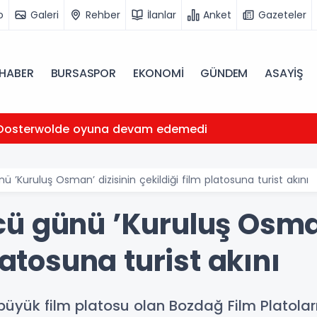
o
Galeri
Rehber
İlanlar
Anket
Gazeteler
HABER
BURSASPOR
EKONOMİ
GÜNDEM
ASAYİŞ
Oosterwolde oyuna devam edemedi
 ’Kuruluş Osman’ dizisinin çekildiği film platosuna turist akını
ü günü ’Kuruluş Osman
latosuna turist akını
büyük film platosu olan Bozdağ Film Platolar