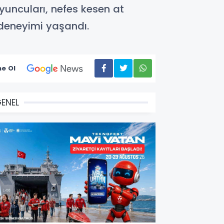
oyuncuları, nefes kesen at
 deneyimi yaşandı.
e Ol
ENEL