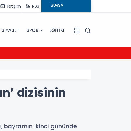
İletişim
RSS
SİYASET
SPOR
EĞİTİM
21:54
UEFA Ş
’ dizisinin
ı, bayramın ikinci gününde