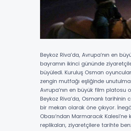
Beykoz Riva’da, Avrupa’nın en büyü
bayramın ikinci gününde ziyaretçile
büyüledi. Kuruluş Osman oyuncuları
zengin mutfağı eşliğinde unutulma
Avrupa’nın en büyük film platosu ol
Beykoz Riva’da, Osmanlı tarihinin ca
bir mekan olarak öne çıkıyor. İneg
Obası’ndan Marmaracık Kalesi’ne k
replikaları, ziyaretçilere tarihte ben