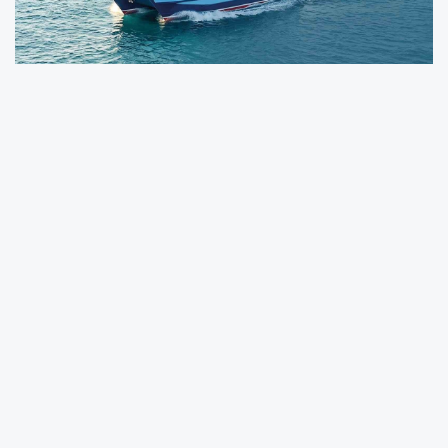
Balıkesir Büyükşehir Belediyesi, deniz
ulaşımındaki yatırımlarını büyütmeye devam
ediyor. Bu kapsamda Balıkesir Toplu Taşıma
A.Ş. tarafından BADO Ayvalık-Midilli hattının
ardından şimdi de Akçay-Midilli seferleri 17
Temmuz itibarıyla başlıyor.
Balıkesir’i geleceğe taşırken ulaşımdan
turizme, sosyal desteklerden yatırımlara kadar
birçok yeniliği vatandaşlarla buluşturan
Balıkesir Büyükşehir Belediye Başkanı Ahmet
Akın verdiği sözleri birer birer gerçekleştiriyor.