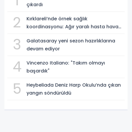
1
çıkardı
2
Kırklareli’nde örnek sağlık
koordinasyonu: Ağır yaralı hasta hava
ambulansıyla Ankara’ya sevk edildi
3
Galatasaray yeni sezon hazırlıklarına
devam ediyor
4
Vincenzo Italiano: "Takım olmayı
başardık"
5
Heybeliada Deniz Harp Okulu’nda çıkan
yangın söndürüldü