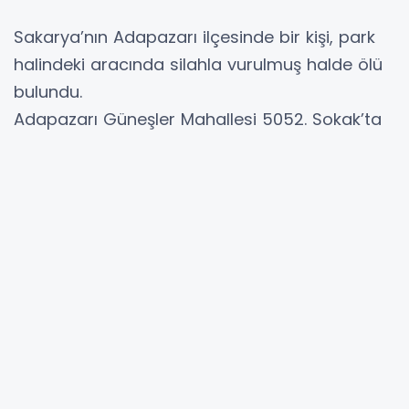
Sakarya’nın Adapazarı ilçesinde bir kişi, park
halindeki aracında silahla vurulmuş halde ölü
bulundu.
Adapazarı Güneşler Mahallesi 5052. Sokak’ta
meydana gelen olayda, araç içerisinde
hareketsiz yatan şahsı görenlerin ihbarı
üzerine bölgeye polis ve sağlık ekipleri sevk
dildi. Olay yerinde gelen ekipler, 54 TS 404
plakalı siyah renkli Mazda marka araç
içerisinde silahla vurularak hayatını
kaybettiğini belirledi. Yapılan çalışmalarda
şahsın Fatih Sert olduğu tespit edilirken
olayda kullanılan silahın, şahsın babasına ait
ruhsatlı tabanca olduğu belirlendi. Olay