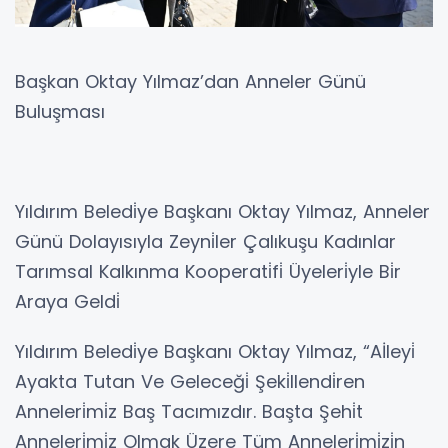
Başkan Oktay Yılmaz’dan Anneler Günü
Buluşması
Yıldırım Beledi̇ye Başkanı Oktay Yılmaz, Anneler
Günü Dolayısıyla Zeyni̇ler Çalıkuşu Kadınlar
Tarımsal Kalkınma Kooperati̇fi̇ Üyeleri̇yle Bi̇r
Araya Geldi̇
Yıldırım Beledi̇ye Başkanı Oktay Yılmaz, “Aİleyi̇
Ayakta Tutan Ve Geleceği̇ Şeki̇llendi̇ren
Anneleri̇mi̇z Baş Tacımızdır. Başta Şehi̇t
Anneleri̇mi̇z Olmak Üzere Tüm Anneleri̇mi̇zi̇n