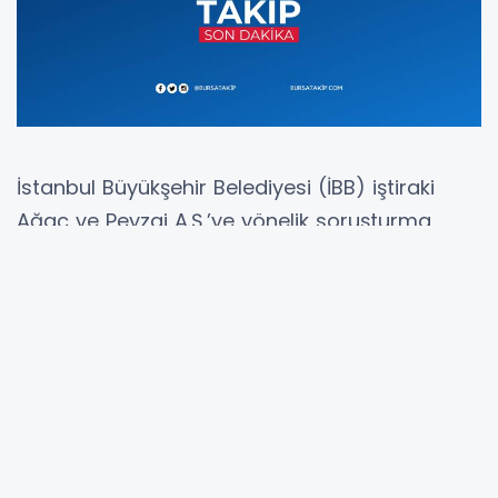
İstanbul Büyükşehir Belediyesi (İBB) iştiraki
Ağaç ve Peyzaj A.Ş.’ye yönelik soruşturma
kapsamında gözaltına alınan 23 şüpheliden
12’si çıkarıldığı mahkemece tutuklandı.
İBB’ye yönelik İstanbul Cumhuriyet
Başsavcılığınca yeni bir soruşturma
başlatılmıştı. Ekrem İmamoğlu liderliğinde
kurulduğu öne sürülen suç örgütünün
faaliyetleri kapsamında gerçekleştirildiği iddia
edilen eylemlere yönelik yapılan