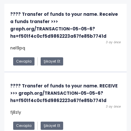
???? Transfer of funds to your name. Receive
a funds transfer >>>
graph.org/TRANSACTION-05-05-6?
hs=f501f4c0cf5d9862223a67fe85b7741d
3 ay önce
nel9pq
Cevapla
Şikayet Et
????️ Transfer of funds to your name. RECEIVE
>>> graph.org/TRANSACTION-05-05-6?
hs=f501f4c0cf5d9862223a67fe85b7741d
3 ay önce
fj8zly
Cevapla
Şikayet Et