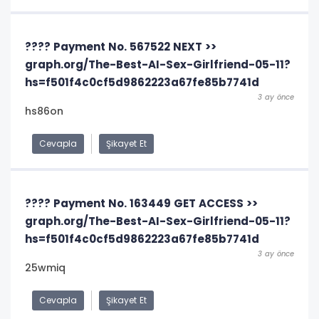
???? Payment No. 567522 NEXT >>
graph.org/The-Best-AI-Sex-Girlfriend-05-11?
hs=f501f4c0cf5d9862223a67fe85b7741d
3 ay önce
hs86on
Cevapla
Şikayet Et
???? Payment No. 163449 GET ACCESS >>
graph.org/The-Best-AI-Sex-Girlfriend-05-11?
hs=f501f4c0cf5d9862223a67fe85b7741d
3 ay önce
25wmiq
Cevapla
Şikayet Et