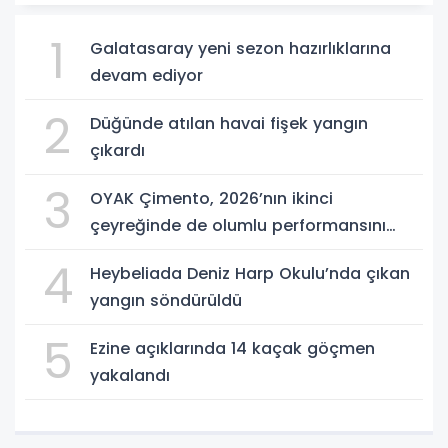
1
Galatasaray yeni sezon hazırlıklarına
devam ediyor
2
Düğünde atılan havai fişek yangın
çıkardı
3
OYAK Çimento, 2026’nın ikinci
çeyreğinde de olumlu performansını
sürdürdü
4
Heybeliada Deniz Harp Okulu’nda çıkan
yangın söndürüldü
5
Ezine açıklarında 14 kaçak göçmen
yakalandı