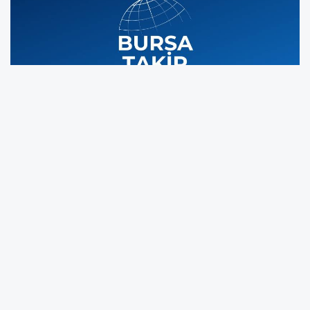
İstanbul Büyükşehir Belediye Başkanlığı
görevinden uzaklaştırılarak tutuklanan Ekrem
İmamoğlu, stratejist Necati Özkan, gazeteci
Merdan Yanardağ ve teknoloji yatırımcısı
Hüseyin Gün’ün ‘siyasal casusluk’ suçundan
yargılandığı davada ara mütalaa açıklandı.
Cumhuriyet savcısı, 4 sanığın da tutukluluk