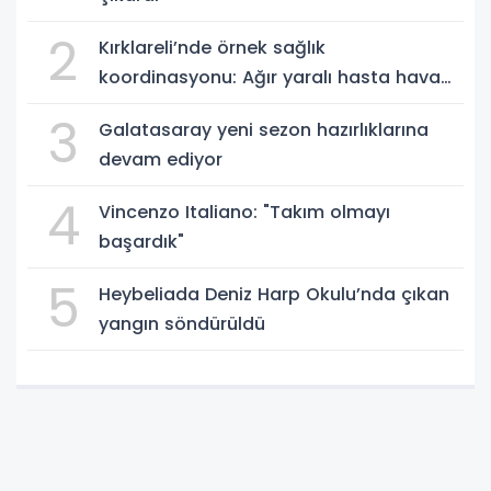
2
Kırklareli’nde örnek sağlık
koordinasyonu: Ağır yaralı hasta hava
ambulansıyla Ankara’ya sevk edildi
3
Galatasaray yeni sezon hazırlıklarına
devam ediyor
4
Vincenzo Italiano: "Takım olmayı
başardık"
5
Heybeliada Deniz Harp Okulu’nda çıkan
yangın söndürüldü