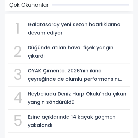
Çok Okunanlar
1
Galatasaray yeni sezon hazırlıklarına
devam ediyor
2
Düğünde atılan havai fişek yangın
çıkardı
3
OYAK Çimento, 2026’nın ikinci
çeyreğinde de olumlu performansını
sürdürdü
4
Heybeliada Deniz Harp Okulu’nda çıkan
yangın söndürüldü
5
Ezine açıklarında 14 kaçak göçmen
yakalandı