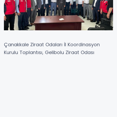
Çanakkale Ziraat Odaları İl Koordinasyon
Kurulu Toplantısı, Gelibolu Ziraat Odası
Başkanlığı ev sahipliğinde gerçekleştirildi.
Toplantıya, Çanakkale İl Tarım ve Orman
Müdürü Ergün Demirhan, il müdürlüğü
yöneticileri ile birlikte Ziraat Odası Başkanları
katıldı.
Toplantıda; tarımsal üretim planlaması, yeni
destekleme modeli, son günlerde meydana
gelen zirai don zararı sonrası yapılan