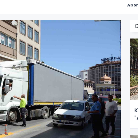
Abon
G
K
"