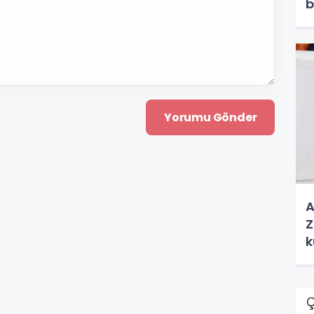
b
A
Z
k
Ç