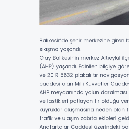
Balıkesir’de şehir merkezine giren b
sıkışma yaşandı.
Olay Balıkesir’in merkez Altıeylül 
(AHP) yaşandı. Edinilen bilgiye gö
ve 20 R 5632 plakalı tır navigasyo
caddesi olan Milli Kuvvetler Caddesi
AHP meydanında yolun daralması v
ve lastikleri patlayan tır olduğu ye
kuyruklar oluşmasına neden olan tır 
trafik ve ulaşım zabıta ekipleri geldi
Anafartalar Caddesi üzerindeki bazı 