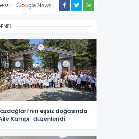
e Ol
ENEL
azdağları’nın eşsiz doğasında
Aile Kampı" düzenlendi