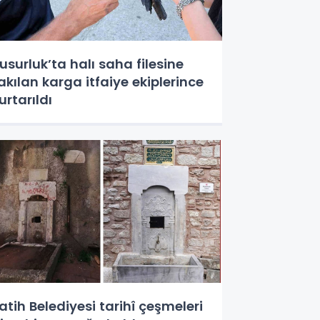
usurluk’ta halı saha filesine
akılan karga itfaiye ekiplerince
urtarıldı
atih Belediyesi tarihî çeşmeleri