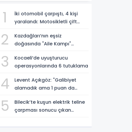
1
İki otomobil çarpıştı, 4 kişi
yaralandı: Motosikletli çift
kazadan kıl payı kurtuldu
2
Kazdağları’nın eşsiz
doğasında "Aile Kampı"
düzenlendi
3
Kocaeli’de uyuşturucu
operasyonlarında 6 tutuklama
4
Levent Açıkgöz: "Galibiyet
alamadık ama 1 puan da
kaybetmekten iyidir"
5
Bilecik’te kuşun elektrik teline
çarpması sonucu çıkan
yangın kontrol altına alındı