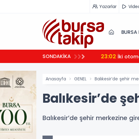
Yazarlar
Vide
BURSA 
23:02
SONDAKİKA
İki otom
Anasayfa
GENEL
Balıkesir’de şehir mer
Balıkesir’de şeh
Balıkesir’de şehir merkezine gir