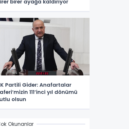
irer birer ayağa kaldırıyor
K Partili Gider: Anafartalar
aferi’mizin 111’inci yıl dönümü
utlu olsun
ok Okunanlar