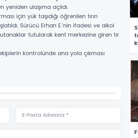
en yeniden ulaşıma açıldı.
ması için yük taşıdığı öğrenilen tırın
latıldı. Sürücü Erhan E.’nin ifadesi ve alkol
S
tutanaklar tutularak kent merkezine giren tır
t
k
ı ekiplerin kontrolünde ana yola çıkması
E-Posta Adresiniz *
F