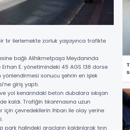
ir tır ilerlemekte zorluk yaşayınca trafikte
ilçesine bağlı Alihikmetpaşa Meydanında
T
re Erhan E. yönetimindeki 45 AGS 138 dorse
s
n yönlendirmesi sonucu şehrin en işlek
’ne giriş yaptı.
e yol kenarındaki beton dubalara sıkışan
rde kaldı. Trafiğin tıkanmasına uzun
için çevredekilerin ihbarı ile olay yerine
.
park halindeki araçların kaldırılarak tırın