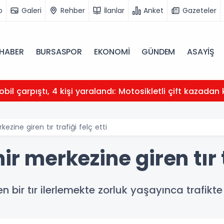
o
Galeri
Rehber
İlanlar
Anket
Gazeteler
HABER
BURSASPOR
EKONOMİ
GÜNDEM
ASAYİŞ
obil çarpıştı, 4 kişi yaralandı: Motosikletli çift kazadan 
kezine giren tır trafiği felç etti
ir merkezine giren tır t
en bir tır ilerlemekte zorluk yaşayınca trafikt