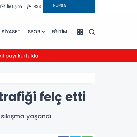
İletişim
RSS
SİYASET
SPOR
EĞİTİM
23:01
kıl payı kurtuldu
Karac
rafiği felç etti
e sıkışma yaşandı.