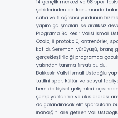
14 gençlik merkezi ve 98 spor tesis
şehirlerinden biri konumunda bulunu
saha ve 6 öğrenci yurdunun hizmete 
yapım çalışmaları ise aralıksız de
Programa Balıkesir Valisi İsmail U
Özalp, il protokolü, antrenörler, s
katıldı. Seremoni yürüyüşü, branş 
gerçekleştirildiği programda çocukl
yakından tanıma fırsatı buldu.
Balıkesir Valisi İsmail Ustaoğlu ya
tatilini spor, kültür ve sosyal faali
hem de kişisel gelişimleri açısında
şampiyonlarının ve uluslararası ar
dalgalandıracak elit sporcuların b
inandığını dile getiren Vali Ustao