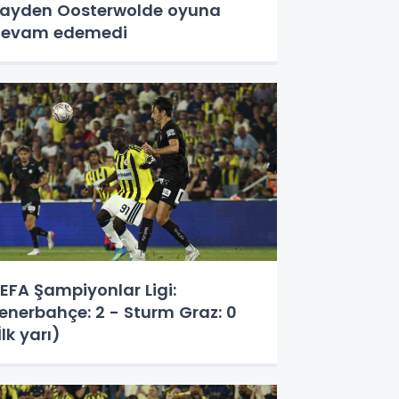
ayden Oosterwolde oyuna
devam edemedi
EFA Şampiyonlar Ligi:
enerbahçe: 2 - Sturm Graz: 0
İlk yarı)