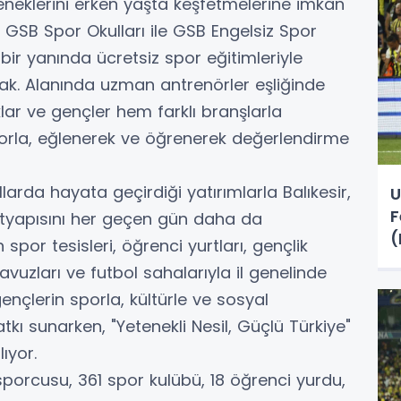
neklerini erken yaşta keşfetmelerine imkân
GSB Spor Okulları ile GSB Engelsiz Spor
t bir yanında ücretsiz spor eğitimleriyle
ak. Alanında uzman antrenörler eşliğinde
klar ve gençler hem farklı branşlarla
porla, eğlenerek ve öğrenerek değerlendirme
larda hayata geçirdiği yatırımlarla Balıkesir,
U
F
altyapısını her geçen gün daha da
(
por tesisleri, öğrenci yurtları, gençlik
avuzları ve futbol sahalarıyla il genelinde
ençlerin sporla, kültürle ve sosyal
tkı sunarken, "Yetenekli Nesil, Güçlü Türkiye"
ıyor.
ı sporcusu, 361 spor kulübü, 18 öğrenci yurdu,