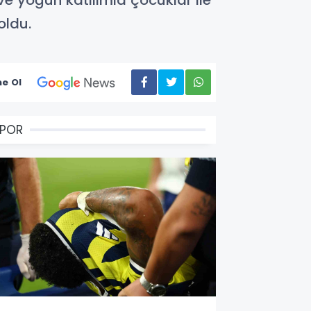
ve yoğun katılımla çocuklar ile
oldu.
e Ol
SPOR