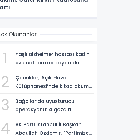
attı
ok Okunanlar
1
Yaşlı alzheimer hastası kadın
eve not bırakıp kayboldu
2
Çocuklar, Açık Hava
Kütüphanesi’nde kitap okuma
alışkanlığı kazanıyorlar
3
Bağcılar’da uyuşturucu
operasyonu: 4 gözaltı
4
AK Parti İstanbul İl Başkanı
Abdullah Özdemir, "Partimize