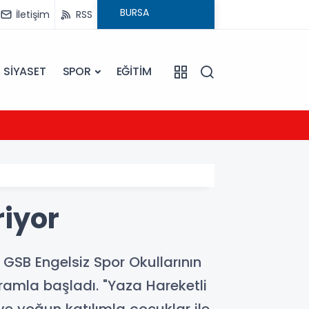
İletişim
RSS
SİYASET
SPOR
EĞİTİM
21:54
UEFA Ş
riyor
 GSB Engelsiz Spor Okullarının
gramla başladı. "Yaza Hareketli