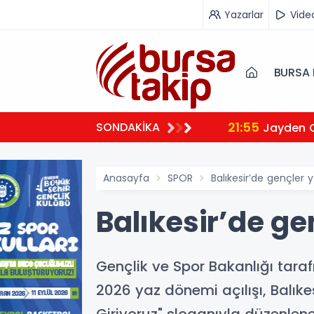
Yazarlar
Vide
BURSA 
21:55
SONDAKİKA
Jayden 
Anasayfa
SPOR
Balıkesir’de gençler y
Balıkesir’de ge
Gençlik ve Spor Bakanlığı taraf
2026 yaz dönemi açılışı, Balıkes