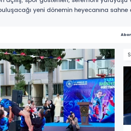
n açılış; spor gösterileri, seremoni yürüyüşü 
buluşacağı yeni dönemin heyecanına sahne 
Abon