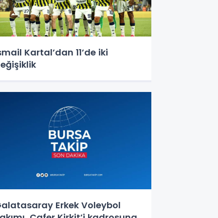
smail Kartal’dan 11’de iki
eğişiklik
alatasaray Erkek Voleybol
akımı, Cafer Kirkit’i kadrosuna