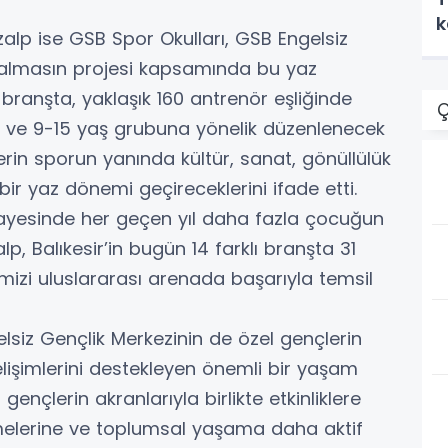
k
alp ise GSB Spor Okulları, GSB Engelsiz
Kalmasın projesi kapsamında bu yaz
5 branşta, yaklaşık 160 antrenör eşliğinde
Ç
ini ve 9-15 yaş grubuna yönelik düzenlenecek
rin sporun yanında kültür, sanat, gönüllülük
 bir yaz dönemi geçireceklerini ifade etti.
sayesinde her geçen yıl daha fazla çocuğun
, Balıkesir’in bugün 14 farklı branşta 31
mizi uluslararası arenada başarıyla temsil
lsiz Gençlik Merkezinin de özel gençlerin
 gelişimlerini destekleyen önemli bir yaşam
ençlerin akranlarıyla birlikte etkinliklere
tmelerine ve toplumsal yaşama daha aktif