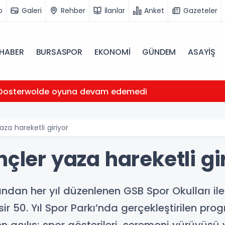
o
Galeri
Rehber
İlanlar
Anket
Gazeteler
HABER
BURSASPOR
EKONOMİ
GÜNDEM
ASAYİŞ
Oosterwolde oyuna devam edemedi
aza hareketli giriyor
nçler yaza hareketli gi
ından her yıl düzenlenen GSB Spor Okulları ile
ir 50. Yıl Spor Parkı’nda gerçekleştirilen pro