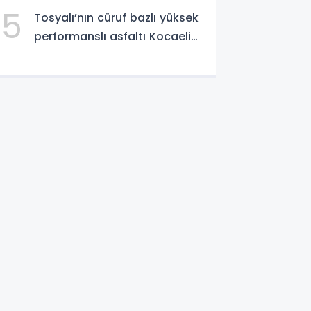
katılımlar sadece AK Parti’nin
5
Tosyalı’nın cüruf bazlı yüksek
değil, Türkiye’nin büyümesidir"
performanslı asfaltı Kocaeli
yollarında