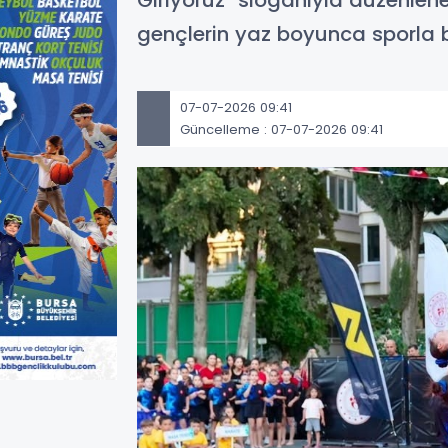
Giriyoruz" sloganıyla düzenlene
gençlerin yaz boyunca sporla 
07-07-2026 09:41
Güncelleme : 07-07-2026 09:41