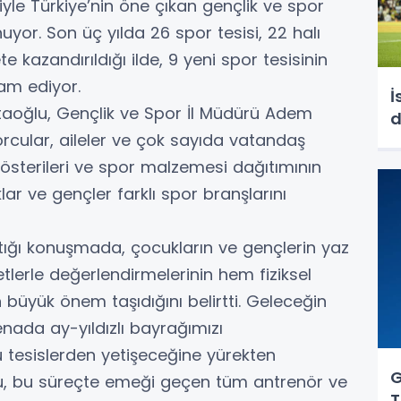
iyle Türkiye’nin öne çıkan gençlik ve spor
yor. Son üç yılda 26 spor tesisi, 22 halı
kazandırıldığı ilde, 9 yeni spor tesisinin
vam ediyor.
İ
staoğlu, Gençlik ve Spor İl Müdürü Adem
d
porcular, aileler ve çok sayıda vatandaş
gösterileri ve spor malzemesi dağıtımının
ar ve gençler farklı spor branşlarını
ptığı konuşmada, çocukların ve gençlerin yaz
yetlerle değerlendirmelerinin hem fiziksel
n büyük önem taşıdığını belirtti. Geleceğin
enada ay-yıldızlı bayrağımızı
u tesislerden yetişeceğine yürekten
G
ğlu, bu süreçte emeği geçen tüm antrenör ve
T