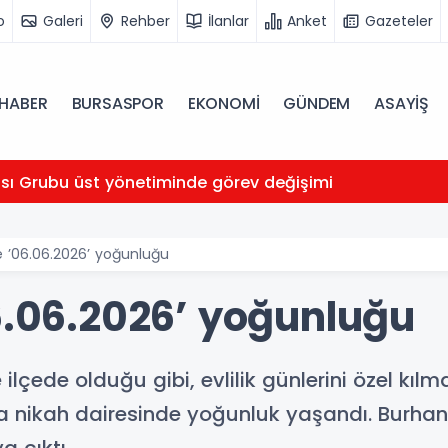
o
Galeri
Rehber
İlanlar
Anket
Gazeteler
HABER
BURSASPOR
EKONOMİ
GÜNDEM
ASAYİŞ
ası Grubu üst yönetiminde görev değişimi
de ’06.06.2026’ yoğunluğu
06.06.2026’ yoğunluğu
 ilçede olduğu gibi, evlilik günlerini özel kılm
ıyla nikah dairesinde yoğunluk yaşandı. Burh