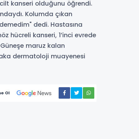
ilt kanseri olduğunu öğrendi.
ğundaydı. Kolumda çıkan
edemedim" dedi. Hastasına
z hücreli kanseri, 1’inci evrede
. Güneşe maruz kalan
tlaka dermatoloji muayenesi
e Ol
AĞLIK