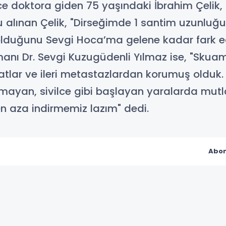
doktora giden 75 yaşındaki İbrahim Çelik, c
u alınan Çelik, "Dirseğimde 1 santim uzunlu
 olduğunu Sevgi Hoca’ma gelene kadar fark 
anı Dr. Sevgi Kuzugüdenli Yılmaz ise, "Skuamö
tlar ve ileri metastazlardan korumuş olduk
nmayan, sivilce gibi başlayan yaralarda mu
en aza indirmemiz lazım" dedi.
Abon
S