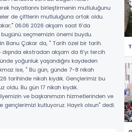
erek hayatlarını birleştirmenin mutluluğunu
leler de çiftlerin mutluluğuna ortak oldu.
akar;" 06.06 2026 akşam saat 6’da
onra bugünü seçmemizin önemi buydu.
n Banu Çakar da, " Tarih özel bir tarih.
T
026 dışında ekstradan akşam da 6’yı tercih
l günde yoğunluk yaşandığını kaydeden
maz ise, " Bu gün, günde 7-8 nikah
26 tarihinde nikah kıydık. Gençlerimiz bu
z oldu. Bu gün 17 nikah kıydık.
yemizin ve başkanımızın hizmetlerinden ve
ençlerimizi kutluyoruz. Hayırlı olsun" dedi.
G