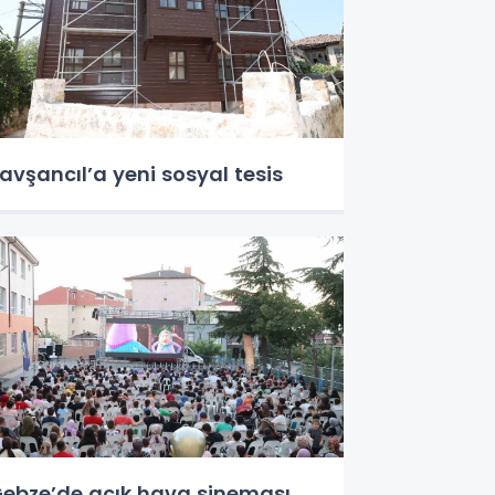
avşancıl’a yeni sosyal tesis
ebze’de açık hava sineması