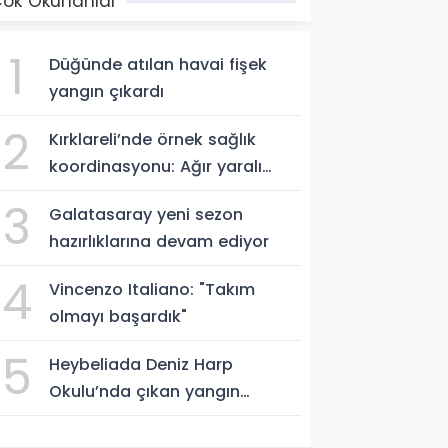
ok Okunanlar
1
Düğünde atılan havai fişek
yangın çıkardı
2
Kırklareli’nde örnek sağlık
koordinasyonu: Ağır yaralı
hasta hava ambulansıyla
3
Galatasaray yeni sezon
Ankara’ya sevk edildi
hazırlıklarına devam ediyor
4
Vincenzo Italiano: "Takım
olmayı başardık"
5
Heybeliada Deniz Harp
Okulu’nda çıkan yangın
söndürüldü