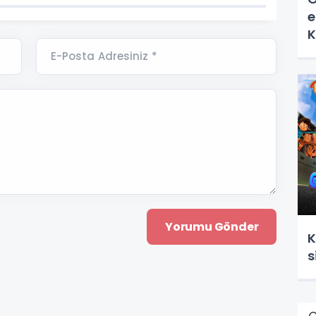
e
K
E-Posta Adresiniz *
K
s