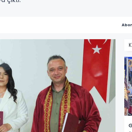
a çıktı.
Abon
K
G