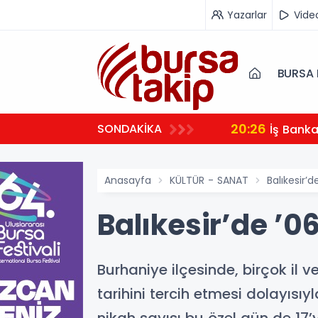
Yazarlar
Vide
BURSA 
20:26
SONDAKİKA
İş Bank
Anasayfa
KÜLTÜR - SANAT
Balıkesir’
Balıkesir’de ’
Burhaniye ilçesinde, birçok il ve
tarihini tercih etmesi dolayıs