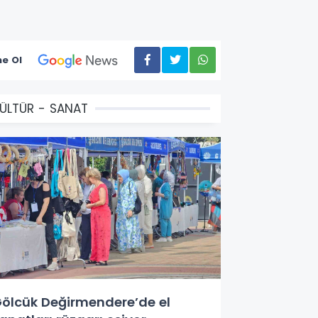
e Ol
ÜLTÜR - SANAT
ölcük Değirmendere’de el