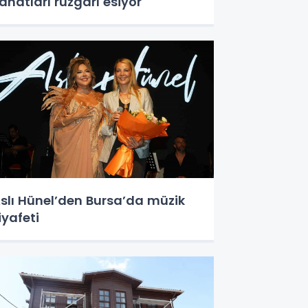
anatları rüzgarı esiyor
slı Hünel’den Bursa’da müzik
iyafeti