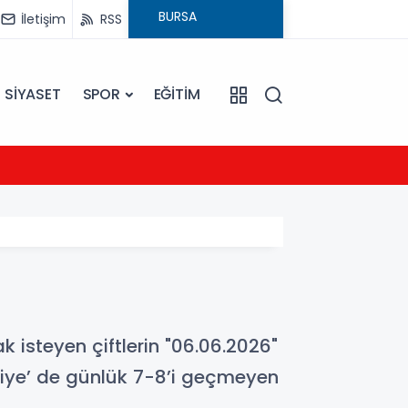
İletişim
RSS
SİYASET
SPOR
EĞİTİM
20:16
Sarıye
ak isteyen çiftlerin "06.06.2026"
aniye’ de günlük 7-8’i geçmeyen