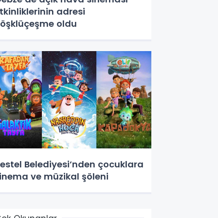
tkinliklerinin adresi
öşklüçeşme oldu
estel Belediyesi’nden çocuklara
inema ve müzikal şöleni