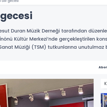
 TSM gecesi
 gecesi
 Mesut Duran Müzik Derneği tarafından düzenl
 İnönü Kültür Merkezi’nde gerçekleştirilen kon
Sanat Müziği (TSM) tutkunlarına unutulmaz b
Abon
K