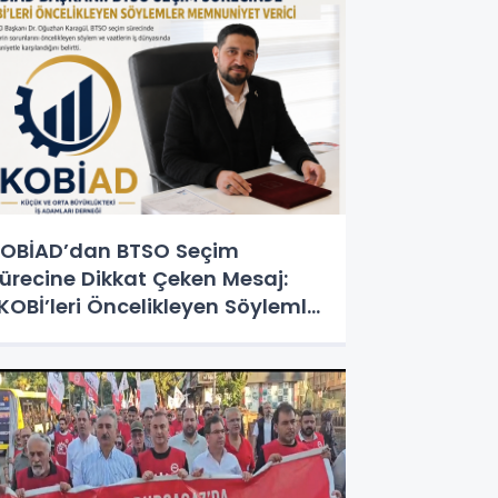
OBİAD’dan BTSO Seçim
ürecine Dikkat Çeken Mesaj:
KOBİ’leri Öncelikleyen Söylemler
mut Veriyor”