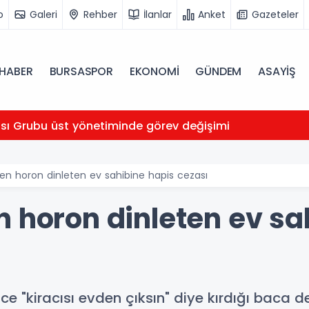
o
Galeri
Rehber
İlanlar
Anket
Gazeteler
HABER
BURSASPOR
EKONOMİ
GÜNDEM
ASAYİŞ
ası Grubu üst yönetiminde görev değişimi
en horon dinleten ev sahibine hapis cezası
n horon dinleten ev sa
önce "kiracısı evden çıksın" diye kırdığı baca