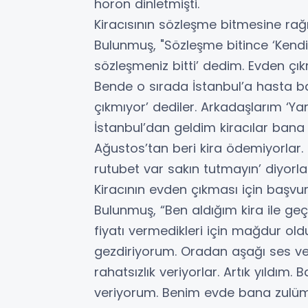
horon dinletmişti.
Kiracısının sözleşme bitmesine ra
Bulunmuş, "Sözleşme bitince ‘Kendi
sözleşmeniz bitti’ dedim. Evden çık
Bende o sırada İstanbul’a hasta bak
çıkmıyor’ dediler. Arkadaşlarım ‘Ya
İstanbul’dan geldim kiracılar bana 
Ağustos’tan beri kira ödemiyorlar.
rutubet var sakın tutmayın’ diyorl
Kiracının evden çıkması için başv
Bulunmuş, “Ben aldığım kira ile ge
fiyatı vermedikleri için mağdur old
gezdiriyorum. Oradan aşağı ses ver
rahatsızlık veriyorlar. Artık yıldım
veriyorum. Benim evde bana zulüm e