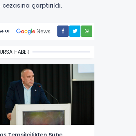
cezasına çarptırıldı.
e Ol
URSA HABER
aş Temsilcilikten Şube