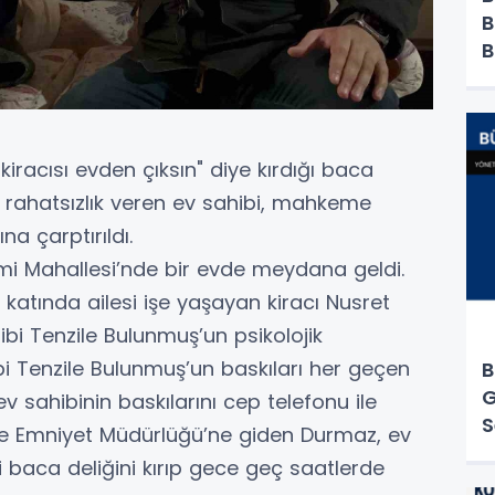
B
B
"kiracısı evden çıksın" diye kırdığı baca
 rahatsızlık veren ev sahibi, mahkeme
a çarptırıldı.
 Cami Mahallesi’nde bir evde meydana geldi.
lt katında ailesi işe yaşayan kiracı Nusret
bi Tenzile Bulunmuş’un psikolojik
bi Tenzile Bulunmuş’un baskıları her geçen
B
G
v sahibinin baskılarını cep telefonu ile
S
İlçe Emniyet Müdürlüğü’ne giden Durmaz, ev
Ç
i baca deliğini kırıp gece geç saatlerde