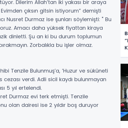
yor. Dilerim Allah’tan iki yakası bir araya
Evimden çıksın gitsin istiyorum” demişti
ı Nusret Durmaz ise şunları söylemişti: " Bu
üyoruz. Amacı daha yüksek fiyattan kiraya
B
k dinletti. Şu an ki bu durum toplumun
“
bırakmayın. Zorbalıkla bu işler olmaz.
K
hibi Tenzile Bulunmuş’a, ’Huzur ve sükûneti
cezası verdi. Adli sicil kaydı bulunmayan
 5 yıl ertelendi.
ret Durmaz evi terk etmişti. Tenzile
nu olan dairesi ise 2 yıldır boş duruyor