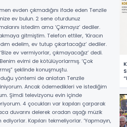
ğmen evden çıkmadığını ifade eden Tenzile
nize ev bulun. 2 sene oturdunuz
malarını istedim ama ‘Çıkmayız’ dediler.
maya gitmiştim. Telefon ettiler, ‘Kiracın
rdım edelim, ev tutup çıkartacağız’ dediler.
‘Bize ev vermiyorlar, çıkmayacağız’ dedi.
 Benim evimi de kötülüyorlarmış. ‘Çok
K
armış” şeklinde konuşmuştu.
S
urduğu yöntemi de anlatan Tenzile
“
U
çiniyorum. Ancak ödemedikleri ve istediğim
um. Şimdi televizyonu evin içinde
iyorum. 4 çocukları var kapıları çarparak
. Baca duvarını delerek oradan aşağı müzik
diyorlar. Kapıları tekmeliyorlar. ‘Yapmayın,