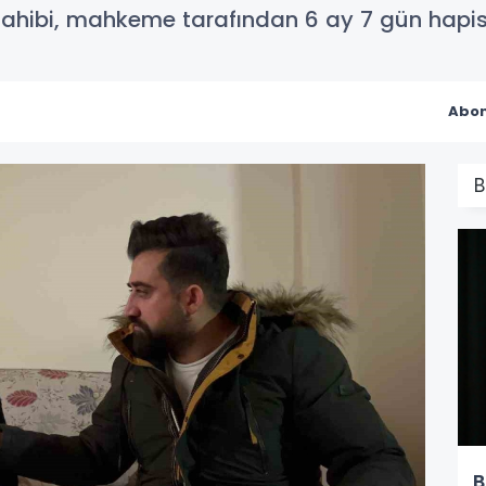
 sahibi, mahkeme tarafından 6 ay 7 gün hapis 
Abon
B
B