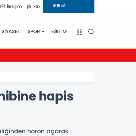
İletişim
RSS
SİYASET
SPOR
EĞİTİM
20:16
Sarıye
hibine hapis
 deliğinden horon açarak