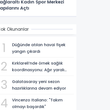
ağlaraltı Kadın Spor Merkezi
Kapılarını Açtı
ok Okunanlar
1
Düğünde atılan havai fişek
yangın çıkardı
2
Kırklareli’nde örnek sağlık
koordinasyonu: Ağır yaralı
hasta hava ambulansıyla
3
Galatasaray yeni sezon
Ankara’ya sevk edildi
hazırlıklarına devam ediyor
4
Vincenzo Italiano: "Takım
olmayı başardık"