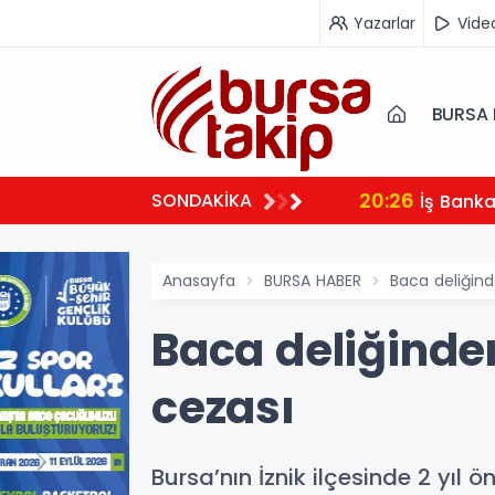
Yazarlar
Vide
BURSA 
20:26
SONDAKİKA
İş Bank
Anasayfa
BURSA HABER
Baca deliğind
Baca deliğinde
cezası
Bursa’nın İznik ilçesinde 2 yıl 