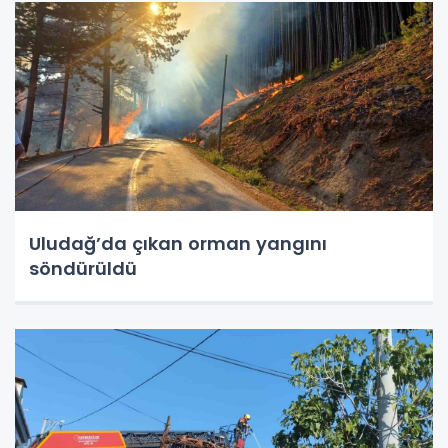
Uludağ’da çıkan orman yangını
söndürüldü