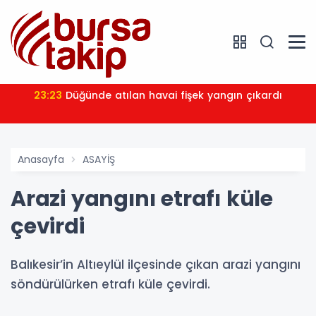
23:23
Düğünde atılan havai fişek yangın çıkardı
Anasayfa
ASAYİŞ
Arazi yangını etrafı küle
çevirdi
Balıkesir’in Altıeylül ilçesinde çıkan arazi yangını
söndürülürken etrafı küle çevirdi.