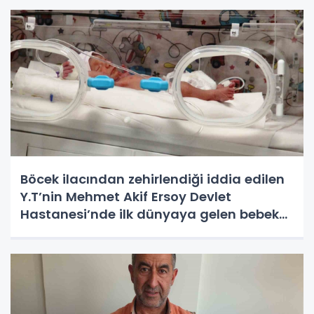
Böcek ilacından zehirlendiği iddia edilen
Y.T’nin Mehmet Akif Ersoy Devlet
Hastanesi’nde ilk dünyaya gelen bebek
olduğu ortaya çıktı