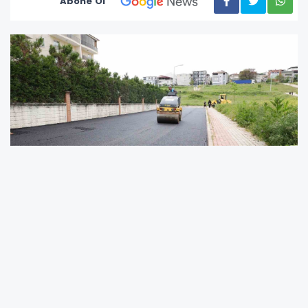
Abone Ol
Osmangazi Belediyesi, ilçenin ulaşım
altyapısını güçlendirmek ve vatandaşların
daha konforlu bir şekilde seyahat edebilmesini