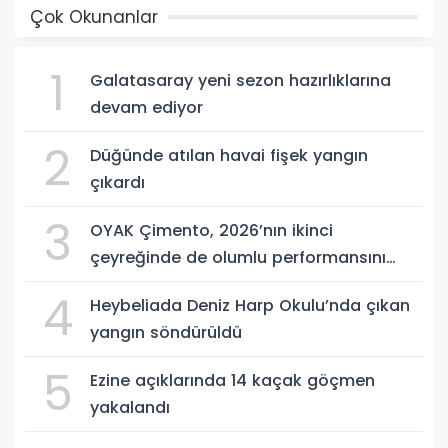
Çok Okunanlar
1
Galatasaray yeni sezon hazırlıklarına
devam ediyor
2
Düğünde atılan havai fişek yangın
çıkardı
3
OYAK Çimento, 2026’nın ikinci
çeyreğinde de olumlu performansını
sürdürdü
4
Heybeliada Deniz Harp Okulu’nda çıkan
yangın söndürüldü
5
Ezine açıklarında 14 kaçak göçmen
yakalandı