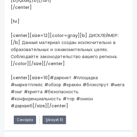
[b]Қазақ[/b][/url]
[/center]
[hr]
[center][size=12][color=gray][b] ДИСКЛЕЙМЕР:
[/b] Данный материал создан исключительно в
образовательных и ознакомительных целях.
Соблюдайте законодательство вашего региона.
[/color][/size][/center]
[center][size=10]#даркнет #площадка
#маркетплейс #обзор #кракен #блэкспрут #мега
#омг #крипта #безопасность
#конфиденциальность #тор #онион
#дарквеб[/size][/center]
Cevapla
Şikayet Et