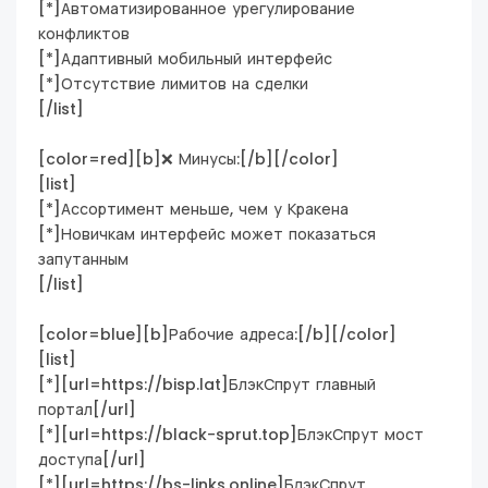
[*]Автоматизированное урегулирование
конфликтов
[*]Адаптивный мобильный интерфейс
[*]Отсутствие лимитов на сделки
[/list]
[color=red][b]❌ Минусы:[/b][/color]
[list]
[*]Ассортимент меньше, чем у Кракена
[*]Новичкам интерфейс может показаться
запутанным
[/list]
[color=blue][b]Рабочие адреса:[/b][/color]
[list]
[*][url=https://bisp.lat]БлэкСпрут главный
портал[/url]
[*][url=https://black-sprut.top]БлэкСпрут мост
доступа[/url]
[*][url=https://bs-links.online]БлэкСпрут