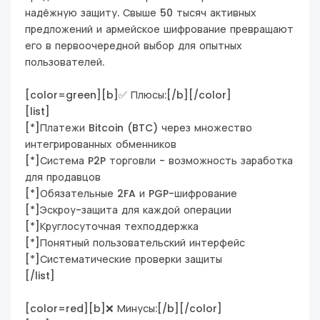
надёжную защиту. Свыше 50 тысяч активных
предложений и армейское шифрование превращают
его в первоочередной выбор для опытных
пользователей.
[color=green][b]✅ Плюсы:[/b][/color]
[list]
[*]Платежи Bitcoin (BTC) через множество
интегрированных обменников
[*]Система P2P торговли - возможность заработка
для продавцов
[*]Обязательные 2FA и PGP-шифрование
[*]Эскроу-защита для каждой операции
[*]Круглосуточная техподдержка
[*]Понятный пользовательский интерфейс
[*]Систематические проверки защиты
[/list]
[color=red][b]❌ Минусы:[/b][/color]