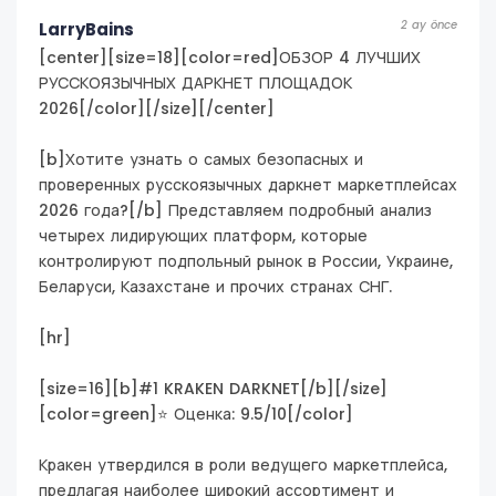
2 ay önce
LarryBains
[center][size=18][color=red]ОБЗОР 4 ЛУЧШИХ
РУССКОЯЗЫЧНЫХ ДАРКНЕТ ПЛОЩАДОК
2026[/color][/size][/center]
[b]Хотите узнать о самых безопасных и
проверенных русскоязычных даркнет маркетплейсах
2026 года?[/b] Представляем подробный анализ
четырех лидирующих платформ, которые
контролируют подпольный рынок в России, Украине,
Беларуси, Казахстане и прочих странах СНГ.
[hr]
[size=16][b]#1 KRAKEN DARKNET[/b][/size]
[color=green]⭐ Оценка: 9.5/10[/color]
Кракен утвердился в роли ведущего маркетплейса,
предлагая наиболее широкий ассортимент и