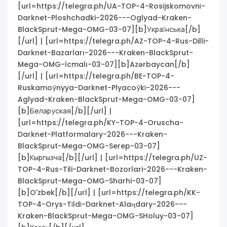
[url=https://telegra.ph/UA-TOP-4-Rosіjskomovnі-
Darknet-Ploshchadki-2026---Oglyad-Kraken-
BlackSprut-Mega-OMG-03-07][b]Українська[/b]
[/url] | [url=https://telegra.ph/AZ-TOP-4-Rus-Dilli-
Darknet-Bazarları-2026---Kraken-BlackSprut-
Mega-OMG-İcmalı-03-07][b]Azərbaycan[/b]
[/url] | [url=https://telegra.ph/BE-TOP-4-
Ruskamoўnyya-Darknet-Plyacoўkі-2026---
Aglyad-Kraken-BlackSprut-Mega-OMG-03-07]
[b]Беларуская[/b][/url] |
[url=https://telegra.ph/KY-TOP-4-Oruscha-
Darknet-Platformalary-2026---Kraken-
BlackSprut-Mega-OMG-Serep-03-07]
[b]Кыргызча[/b][/url] | [url=https://telegra.ph/UZ-
TOP-4-Rus-Tili-Darknet-Bozorlari-2026---Kraken-
BlackSprut-Mega-OMG-Sharhi-03-07]
[b]O'zbek[/b][/url] | [url=https://telegra.ph/KK-
TOP-4-Orys-Tіldі-Darknet-Alaңdary-2026---
Kraken-BlackSprut-Mega-OMG-SHoluy-03-07]