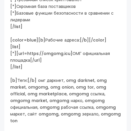
[*]Скромная база поставщиков
[*]Базовые функции безопасности в сравнении с
лидерами
[/list]
[color=blue][b]Рабочие адреса:[/b][/color]
[list]
[*][url=https://omgomg.icu]ОМГ официальная
площадка[/url]
[/list]
[b]Теги:[/b] омг даркнет, omg darknet, omg
market, omgomg, omg onion, omg tor, omg
official, omg marketplace, omgomg ссылка,
omgomg market, omgomg нарко, omgomg
официальная, omgomg рабочая ссылка, omgomg
маркет, сайт omgomg, omgomg зеркало, omgomg
ton