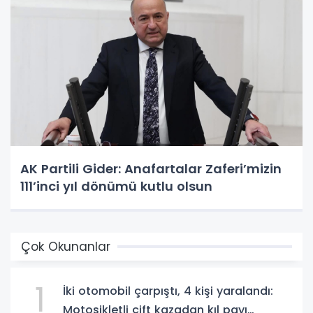
AK Partili Gider: Anafartalar Zaferi’mizin
111’inci yıl dönümü kutlu olsun
Çok Okunanlar
1
İki otomobil çarpıştı, 4 kişi yaralandı:
Motosikletli çift kazadan kıl payı