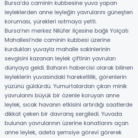
Bursa’da caminin kubbesine yuva yapan
leyleklerden anne leyleğin yavrularını güneşten
koruması, yürekleri ısıtmaya yetti.
Bursa’nın merkez Nilüfer ilçesine bağlı Yolçatı
Mahallesi’nde caminin kubbesi üzerine
kurdukları yuvayla mahalle sakinlerinin
sevgisini kazanan leylek çiftinin yavruları
dünyaya geldi. Baharın habercisi olarak bilinen
leyleklerin yuvasındaki hareketlilik, görenlerin
yüzünü güldürdü. Yumurtalardan çıkan minik
yavrularını büyük bir özenle koruyan anne
leylek, sıcak havanın etkisini artırdığı saatlerde
dikkat çeken bir davranış sergiledi. Yuvada
bulunan yavrularının üzerine kanatlarını açan
anne leylek, adeta şemsiye görevi görerek