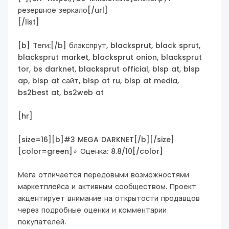
резервное зеркало[/url]
[/list]
[b] Теги:[/b] блэкспрут, blacksprut, black sprut,
blacksprut market, blacksprut onion, blacksprut
tor, bs darknet, blacksprut official, blsp at, blsp
ap, blsp at сайт, blsp at ru, blsp at media,
bs2best at, bs2web at
[hr]
[size=16][b]#3 MEGA DARKNET[/b][/size]
[color=green]⭐ Оценка: 8.8/10[/color]
Мега отличается передовыми возможностями
маркетплейса и активным сообществом. Проект
акцентирует внимание на открытости продавцов
через подробные оценки и комментарии
покупателей.