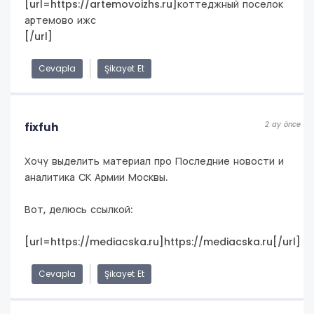
[url=https://artemovoizhs.ru]коттеджный поселок
артемово ижс
[/url]
Cevapla
Şikayet Et
2 ay önce
fixfuh
Хочу выделить материал про Последние новости и
аналитика СК Армии Москвы.
Вот, делюсь ссылкой:
[url=https://mediacska.ru]https://mediacska.ru[/url]
Cevapla
Şikayet Et