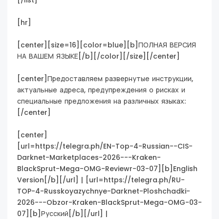
[/list]
[hr]
[center][size=16][color=blue][b]ПОЛНАЯ ВЕРСИЯ
НА ВАШЕМ ЯЗЫКЕ[/b][/color][/size][/center]
[center]Предоставляем развернутые инструкции,
актуальные адреса, предупреждения о рисках и
специальные предложения на различных языках:
[/center]
[center]
[url=https://telegra.ph/EN-Top-4-Russian--CIS-
Darknet-Marketplaces-2026---Kraken-
BlackSprut-Mega-OMG-Reviewr-03-07][b]English
Version[/b][/url] | [url=https://telegra.ph/RU-
TOP-4-Russkoyazychnye-Darknet-Ploshchadki-
2026---Obzor-Kraken-BlackSprut-Mega-OMG-03-
07][b]Русский[/b][/url] |