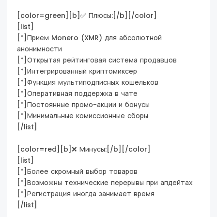
[color=green][b]✅ Плюсы:[/b][/color]
[list]
[*]Прием Monero (XMR) для абсолютной
анонимности
[*]Открытая рейтинговая система продавцов
[*]Интегрированный криптомиксер
[*]Функция мультиподписных кошельков
[*]Оперативная поддержка в чате
[*]Постоянные промо-акции и бонусы
[*]Минимальные комиссионные сборы
[/list]
[color=red][b]❌ Минусы:[/b][/color]
[list]
[*]Более скромный выбор товаров
[*]Возможны технические перерывы при апдейтах
[*]Регистрация иногда занимает время
[/list]