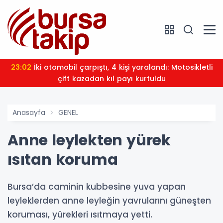
23:02
İki otomobil çarpıştı, 4 kişi yaralandı: Motosikletli
çift kazadan kıl payı kurtuldu
Anasayfa
GENEL
Anne leylekten yürek
ısıtan koruma
Bursa’da caminin kubbesine yuva yapan
leyleklerden anne leyleğin yavrularını güneşten
koruması, yürekleri ısıtmaya yetti.