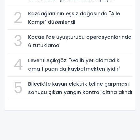
kurtuldu
2
Kazdağları’nın eşsiz doğasında "Aile
Kampı" düzenlendi
3
Kocaeli’de uyuşturucu operasyonlarında
6 tutuklama
4
Levent Açıkgöz: "Galibiyet alamadık
ama 1 puan da kaybetmekten iyidir"
5
Bilecik’te kuşun elektrik teline çarpması
sonucu çıkan yangın kontrol altına alındı