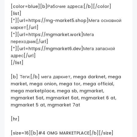
[color=blue][b]Рабочие адреса:[/b][/color]
[list]
[*][url=https://mg-market5.shop]Мега основной
маркет[/url]
[*][url=https://mgmarket.work]Мега
переходник[/url]
[*][url=https://mgmarket6.dev]Мега запасной
адрес[/url]
[/list]
[b] Теги:[/b] мега даркнет, mega darknet, mega
market, mega onion, mega tor, mega official,
mega marketplace, mega sb, mgmarket,
mgmarket 5at, mgmarket 6at, mgmarket 6 at,
mgmarket 5 at, mgmarket 7at
[hr]
[size=16][b]#4 OMG MARKETPLACE[/b][/size]