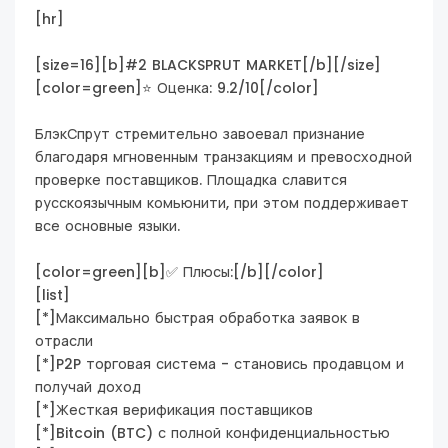
[hr]
[size=16][b]#2 BLACKSPRUT MARKET[/b][/size]
[color=green]⭐ Оценка: 9.2/10[/color]
БлэкСпрут стремительно завоевал признание
благодаря мгновенным транзакциям и превосходной
проверке поставщиков. Площадка славится
русскоязычным комьюнити, при этом поддерживает
все основные языки.
[color=green][b]✅ Плюсы:[/b][/color]
[list]
[*]Максимально быстрая обработка заявок в
отрасли
[*]P2P торговая система - становись продавцом и
получай доход
[*]Жесткая верификация поставщиков
[*]Bitcoin (BTC) с полной конфиденциальностью