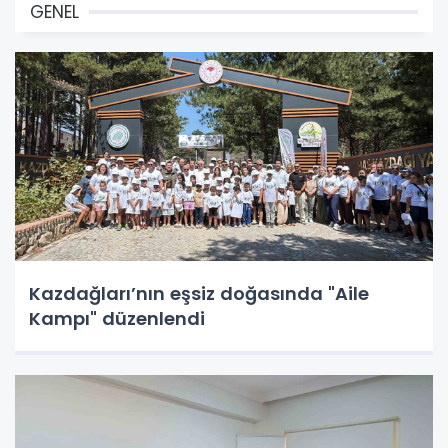
GENEL
Kazdağları’nın eşsiz doğasında "Aile
Kampı" düzenlendi