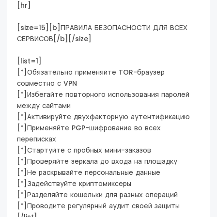
[hr]
[size=15][b]ПРАВИЛА БЕЗОПАСНОСТИ ДЛЯ ВСЕХ
СЕРВИСОВ[/b][/size]
[list=1]
[*]Обязательно применяйте TOR-браузер
совместно с VPN
[*]Избегайте повторного использования паролей
между сайтами
[*]Активируйте двухфакторную аутентификацию
[*]Применяйте PGP-шифрование во всех
переписках
[*]Стартуйте с пробных мини-заказов
[*]Проверяйте зеркала до входа на площадку
[*]Не раскрывайте персональные данные
[*]Задействуйте криптомиксеры
[*]Разделяйте кошельки для разных операций
[*]Проводите регулярный аудит своей защиты