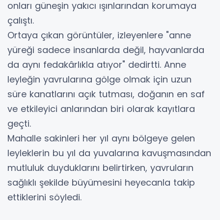
onları güneşin yakıcı ışınlarından korumaya
çalıştı.
Ortaya çıkan görüntüler, izleyenlere "anne
yüreği sadece insanlarda değil, hayvanlarda
da aynı fedakârlıkla atıyor" dedirtti. Anne
leyleğin yavrularına gölge olmak için uzun
süre kanatlarını açık tutması, doğanın en saf
ve etkileyici anlarından biri olarak kayıtlara
geçti.
Mahalle sakinleri her yıl aynı bölgeye gelen
leyleklerin bu yıl da yuvalarına kavuşmasından
mutluluk duyduklarını belirtirken, yavruların
sağlıklı şekilde büyümesini heyecanla takip
ettiklerini söyledi.