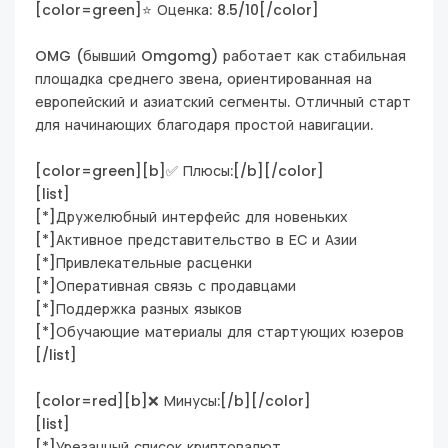
[color=green]⭐ Оценка: 8.5/10[/color]
OMG (бывший Omgomg) работает как стабильная
площадка среднего звена, ориентированная на
европейский и азиатский сегменты. Отличный старт
для начинающих благодаря простой навигации.
[color=green][b]✅ Плюсы:[/b][/color]
[list]
[*]Дружелюбный интерфейс для новеньких
[*]Активное представительство в ЕС и Азии
[*]Привлекательные расценки
[*]Оперативная связь с продавцами
[*]Поддержка разных языков
[*]Обучающие материалы для стартующих юзеров
[/list]
[color=red][b]❌ Минусы:[/b][/color]
[list]
[*]Урезанный список криптовалют