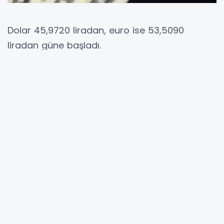
Dolar 45,9720 liradan, euro ise 53,5090
liradan güne başladı.
İstanbul Kapalıçarşı’da 45,9700 liradan alınan
dolar 45,9720 liradan, 53,5070 liradan alınan
euro ise 53,5090 liradan satılıyor. Son
kapanışta dolar 45,95 liradan, euro ise 53,50
liradan satılmıştı.
YORUMLAR
Adınız *