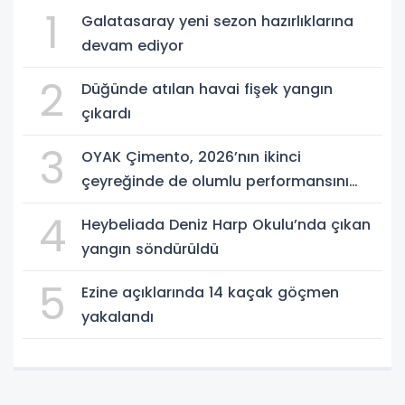
1
Galatasaray yeni sezon hazırlıklarına
devam ediyor
2
Düğünde atılan havai fişek yangın
çıkardı
3
OYAK Çimento, 2026’nın ikinci
çeyreğinde de olumlu performansını
sürdürdü
4
Heybeliada Deniz Harp Okulu’nda çıkan
yangın söndürüldü
5
Ezine açıklarında 14 kaçak göçmen
yakalandı