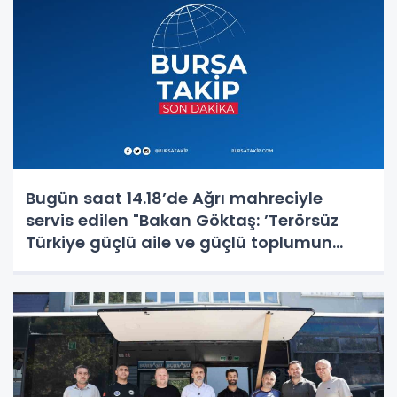
Bugün saat 14.18’de Ağrı mahreciyle
servis edilen "Bakan Göktaş: ’Terörsüz
Türkiye güçlü aile ve güçlü toplumun
teminatıdır’" başlıklı haberin bir karesi
kaynağından iptal edilmiştir. Özür diler,
haberde an itibariyle mevcut