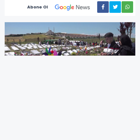
Abone Ol
Büyükçekmece’de kendisinden sigara isteyen
16 yaşındaki çocuğa "Yok" dediği için 17
yerinden bıçaklanarak katledilen 16 yaşındaki