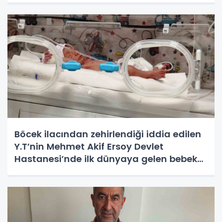
Böcek ilacından zehirlendiği iddia edilen
Y.T’nin Mehmet Akif Ersoy Devlet
Hastanesi’nde ilk dünyaya gelen bebek
olduğu ortaya çıktı