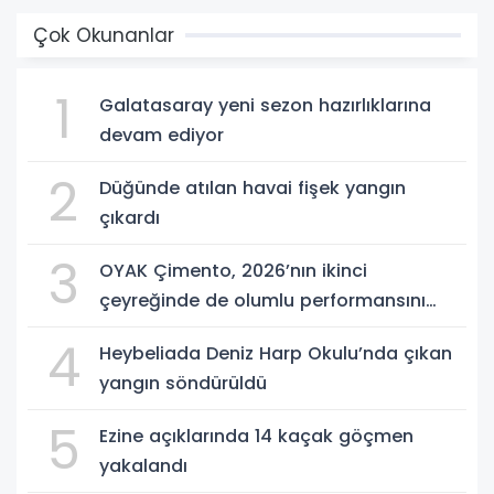
Çok Okunanlar
1
Galatasaray yeni sezon hazırlıklarına
devam ediyor
2
Düğünde atılan havai fişek yangın
çıkardı
3
OYAK Çimento, 2026’nın ikinci
çeyreğinde de olumlu performansını
sürdürdü
4
Heybeliada Deniz Harp Okulu’nda çıkan
yangın söndürüldü
5
Ezine açıklarında 14 kaçak göçmen
yakalandı