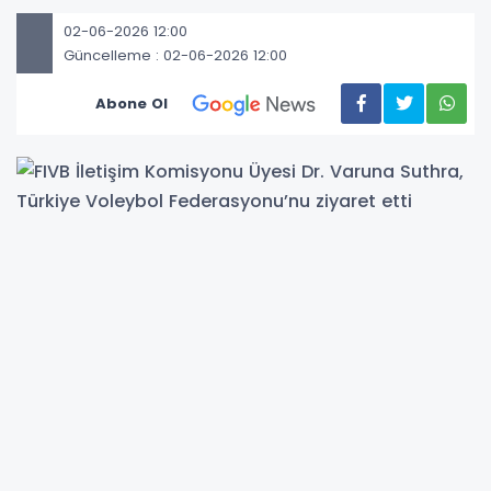
02-06-2026 12:00
Güncelleme : 02-06-2026 12:00
Abone Ol
FIVB İletişim Komisyonu Üyesi, Kalinga
Endüstriyel Teknoloji Enstitüsü (KIIT) ve Kalinga
Sosyal Bilimler Enstitüsü (KISS) Uluslararası
İlişkiler Direktörü Dr. Varuna Suthra, aynı
zamanda İsviçre-Hindistan Parlamento Grubu
Sekreteri Dr. Varuna Suthra, Türkiye Voleybol
Federasyonu Başkanı Mehmet Akif Üstündağ’ı