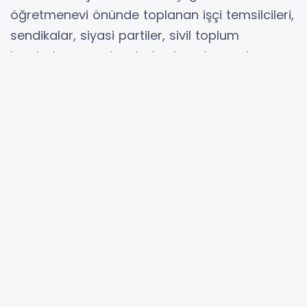
öğretmenevi önünde toplanan işçi temsilcileri,
sendikalar, siyasi partiler, sivil toplum
kuruluşları ve vatandaşlardan oluşan dev
kortej, Cumhuriyet Meydanı’na kadar süren
yürüyüşte yüzlerce emekçi ve vatandaşlar
hazır bulundu.
Aralarında Ayvalık Belediye Başkanı Mesut
Ergin’in de bulunduğu kortej seslendirdikleri
marşlarla Cumhuriyet Meydanı’na ulaştı. 1
Mayıs ile ilgili açılan pankartlar ve dövizlerle
gerçekleşen yürüyüşün ardından kalabalık
grup, polis nezaretinde meydana alındı.
Saygı duruşu ve istiklal marşıyla başlayan
coşkulu programda, 1 Mayıs ile ilgili günün
anlam ve önemine ait konuşmalar yapıldı.