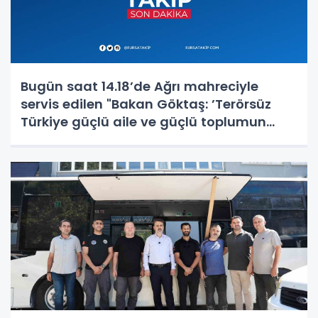
Bugün saat 14.18’de Ağrı mahreciyle
servis edilen "Bakan Göktaş: ’Terörsüz
Türkiye güçlü aile ve güçlü toplumun
teminatıdır’" başlıklı haberin bir karesi
kaynağından iptal edilmiştir. Özür diler,
haberde an itibariyle mevcut