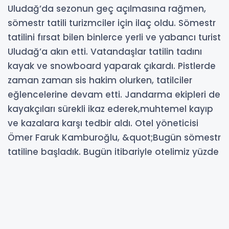
Uludağ’da sezonun geç açılmasına rağmen,
sömestr tatili turizmciler için ilaç oldu. Sömestr
tatilini fırsat bilen binlerce yerli ve yabancı turist
Uludağ’a akın etti. Vatandaşlar tatilin tadını
kayak ve snowboard yaparak çıkardı. Pistlerde
zaman zaman sis hakim olurken, tatilciler
eğlencelerine devam etti. Jandarma ekipleri de
kayakçıları sürekli ikaz ederek,muhtemel kayıp
ve kazalara karşı tedbir aldı. Otel yöneticisi
Ömer Faruk Kamburoğlu, &quot;Bugün sömestr
tatiline başladık. Bugün itibariyle otelimiz yüzde
80-85 civarında dolu. Tüm öğrencilerimizi
aileleriyle birlikte bekliyoruz. Aynı zamanda
işletmemiz hayvan kabul ediyor. Hayvan dostu
olduğumuz için onlara da yer ayırdık. Şu anda
oda fiyatlarımız gecelik 10 bin ila 50 bin lira