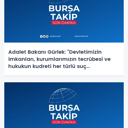
Adalet Bakanı Gürlek: "Devletimizin
imkanları, kurumlarımızın tecrübesi ve
hukukun kudreti her türlü suç
yapılanmasından üstündür"