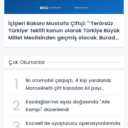
İçişleri Bakanı Mustafa Çiftçi: "‘Terörsüz
Türkiye’ teklifi kanun olarak Türkiye Büyük
Millet Meclisinden geçmiş olacak. Burada
en büyük pay Cumhurbaşkanımıza ait."
Çok Okunanlar
1
İki otomobil çarpıştı, 4 kişi yaralandı:
Motosikletli çift kazadan kıl payı
kurtuldu
2
Kazdağları’nın eşsiz doğasında "Aile
Kampı" düzenlendi
3
Kocaeli’de uyuşturucu operasyonlarında