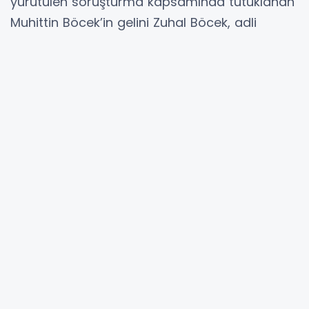
yürütülen soruşturma kapsamında tutuklanan
Muhittin Böcek’in gelini Zuhal Böcek, adli
kontrol şartıyla tahliye edildi.
İstanbul Cumhuriyet Başsavcılığı tarafından
yürütülen soruşturma kapsamında aralarında
tutuklu Antalya Büyükşehir Belediye Başkanı
Muhittin Böcek’in gelini Zuhal Böcek’in de
bulunduğu 3 kişi, 30 Nisan’da gözaltına
alınmıştı. Emniyette işlemleri biten 3 kişi
adliyeye sevk edilmiş, savcılıkta ifadeleri
alınan şüphelilerden Zuhal Böcek, "suçtan
kaynaklanan malvarlığı değerlerini aklama"
suçundan tutuklanmıştı.
Mal varlıklarına el konulmuştu