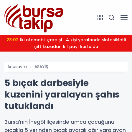
23:02
İki otomobil çarpıştı, 4 kişi yaralandı: Motosikletli
çift kazadan kıl payı kurtuldu
Anasayfa
ASAYİŞ
5 bıçak darbesiyle
kuzenini yaralayan şahıs
tutuklandı
Bursa’nın İnegöl ilçesinde amca çocuğunu
bıçakla 5 yerinden bıçaklayarak ağır yaralayan